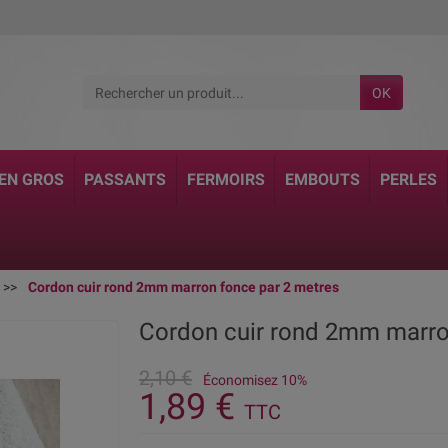
OK
 EN GROS
PASSANTS
FERMOIRS
EMBOUTS
PERLES
Cordon cuir rond 2mm marron fonce par 2 metres
Cordon cuir rond 2mm marro
2,10 €
Économisez 10%
1,89 €
TTC