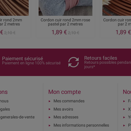
ir rond 2mm
Cordon cuir rond 2mm rose
Cordon cuir r
ar 2 metres
pastel par 2 metres
par 2 
 €
1,89 €
1,89 €
2,10 €
2,10 €
Retours faciles
Paiement sécurisé
Retours possibles pendan
Paiement en ligne 100% sécurisé
jours*
ons
Mon compte
No
-nous
Mes commandes
F
égales
Mes avoirs
X
-generales-de-vente
Mes adresses
Y
Mes informations personnelles
P