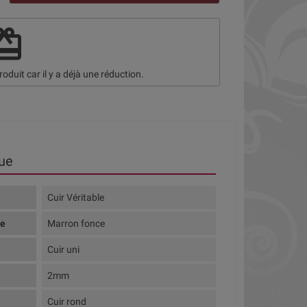
deem
roduit car il y a déjà une réduction.
ue
Cuir Véritable
te
Marron fonce
Cuir uni
2mm
Cuir rond