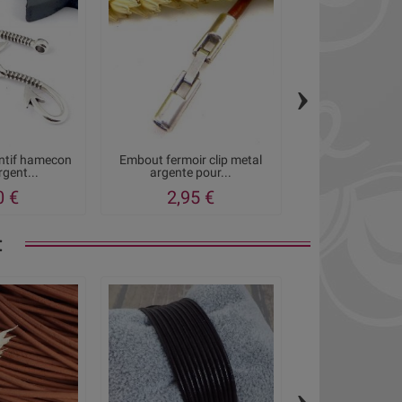
›
ntif hamecon
Embout fermoir clip metal
Fermoir metal
rgent...
argente pour...
magnetique p
0 €
2,95 €
1,65
:
›