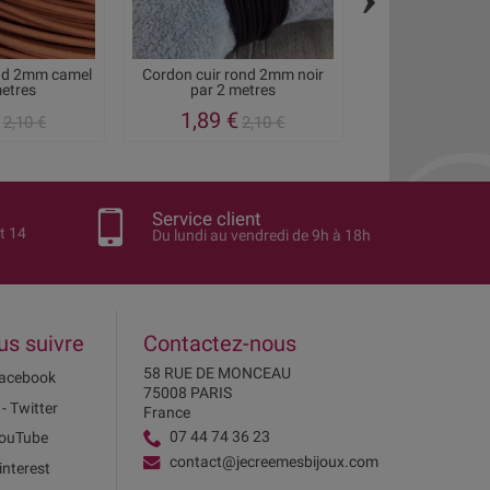
ond 2mm camel
Cordon cuir rond 2mm noir
Cordon cuir ron
metres
par 2 metres
par 2 me
1,89 €
1,89 €
2,10 €
2,10 €
2
Service client
t 14
Du lundi au vendredi de 9h à 18h
us suivre
Contactez-nous
58 RUE DE MONCEAU
acebook
75008 PARIS
 - Twitter
France
07 44 74 36 23
ouTube
contact@jecreemesbijoux.com
interest