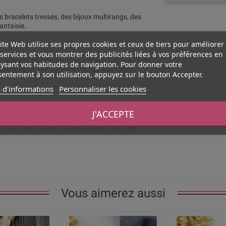
es bracelets tressés, des bijoux multirangs, des
antaisie.
ite Web utilise ses propres cookies et ceux de tiers pour améliorer
services et vous montrer des publicités liées à vos préférences en
, conseils de création, trucs et astuces pour bien
ysant vos habitudes de navigation. Pour donner votre
e pour bracelet cuir, lacet en cuir pour bijou.
entement à son utilisation, appuyez sur le bouton Accepter.
 d'informations
Personnaliser les cookies
loqueur, charm, perle charm, perles glissantes,
J'ACCEPTE
our collier, cordon pour bracelet, ruban, fil,
Vous aimerez aussi