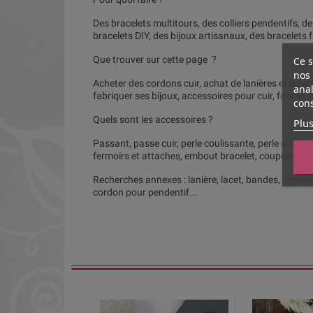
Des bracelets multitours, des colliers pendentifs, d
bracelets DIY, des bijoux artisanaux, des bracelets f
Que trouver sur cette page ?
Ce s
nos 
Acheter des cordons cuir, achat de lanières et lacets
anal
fabriquer ses bijoux, accessoires pour cuir, fournitur
cons
Quels sont les accessoires ?
Plus
Passant, passe cuir, perle coulissante, perle cuir, b
fermoirs et attaches, embout bracelet, coupelles,
Recherches annexes : lanière, lacet, bandes, cordon p
cordon pour pendentif...