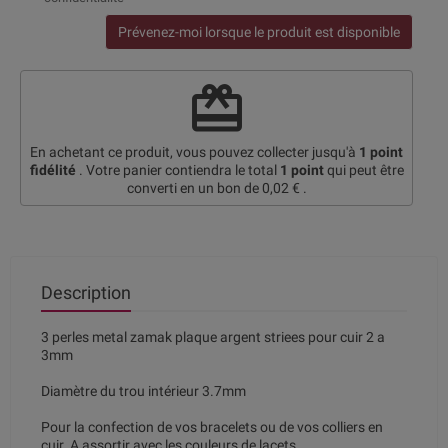
Prévenez-moi lorsque le produit est disponible
redeem
En achetant ce produit, vous pouvez collecter jusqu'à
1
point
fidélité
. Votre panier contiendra le total
1
point
qui peut être
converti en un bon de
0,02 €
.
Description
3 perles metal zamak plaque argent striees pour cuir 2 a
3mm
Diamètre du trou intérieur 3.7mm
Pour la confection de vos bracelets ou de vos colliers en
cuir. A assortir avec les couleurs de lacets.