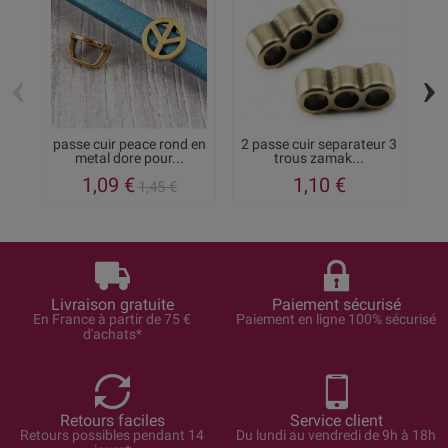
‹
›
passe cuir peace rond en
2 passe cuir separateur 3
metal dore pour...
trous zamak...
c
1,09 €
1,10 €
1,45 €
Livraison gratuite
Paiement sécurisé
En France à partir de 75 €
Paiement en ligne 100% sécurisé
d'achats*
Retours faciles
Service client
Retours possibles pendant 14
Du lundi au vendredi de 9h à 18h