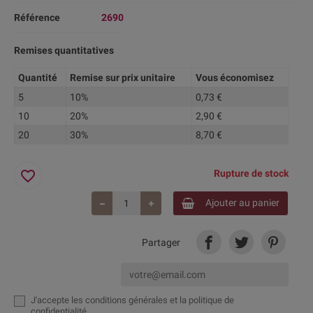
Référence
2690
Remises quantitatives
Quantité
Remise sur prix unitaire
Vous économisez
5
10%
0,73 €
10
20%
2,90 €
20
30%
8,70 €
favorite_border
Rupture de stock
Ajouter au panier
Partager
J'accepte
les conditions générales et la politique de
confidentialité