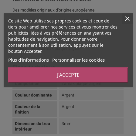
Des modèles originaux d'origine européenne.
Ce site Web utilise ses propres cookies et ceux de
Dimension :taille: environ8x6mm trou:3.7mm
tiers pour améliorer nos services et vous montrer des
Vendues par 3.
publicités liées à vos préférences en analysant vos
habitudes de navigation. Pour donner votre
consentement à son utilisation, appuyez sur le
Matière : métal zamak plaque argent
bouton Accepter.
Plus d'informations
Personnaliser les cookies
Fiche technique
J'ACCEPTE
Composition
Zamak plaqué argent
Couleur dominante
Argent
Couleur de la
Argent
finition
Dimension du trou
3mm
intérieur