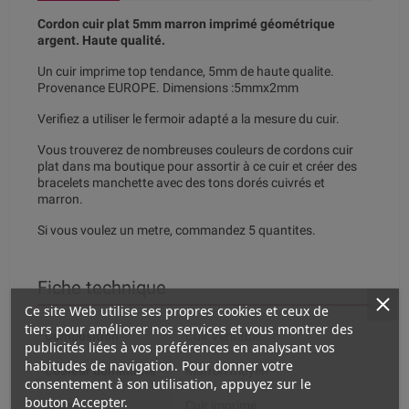
Cordon cuir plat 5mm marron imprimé géométrique
argent. Haute qualité.
Un cuir imprime top tendance, 5mm de haute qualite.
Provenance EUROPE. Dimensions :5mmx2mm
Verifiez a utiliser le fermoir adapté a la mesure du cuir.
Vous trouverez de nombreuses couleurs de cordons cuir
plat dans ma boutique pour assortir à ce cuir et créer des
bracelets manchette avec des tons dorés cuivrés et
marron.
Si vous voulez un metre, commandez 5 quantites.
Fiche technique
Ce site Web utilise ses propres cookies et ceux de
tiers pour améliorer nos services et vous montrer des
Composition
Cuir Véritable
publicités liées à vos préférences en analysant vos
habitudes de navigation. Pour donner votre
Couleur dominante
Marron moyen
consentement à son utilisation, appuyez sur le
bouton Accepter.
Aspect
Cuir imprimé