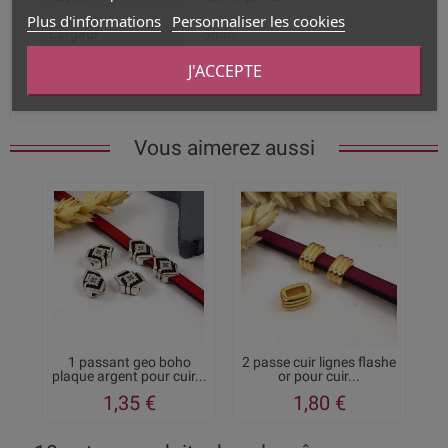
Plus d'informations
Personnaliser les cookies
Largeur
5mm
J'ACCEPTE
Type de produit
Cuir plat
Vous aimerez aussi
1 passant geo boho
2 passe cuir lignes flashe
plaque argent pour cuir...
or pour cuir...
1,35 €
1,80 €