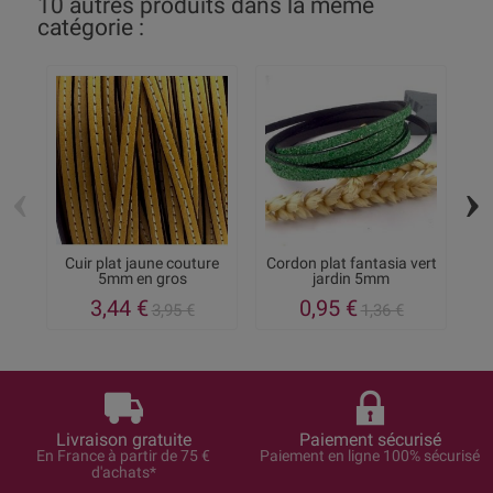
10 autres produits dans la même
catégorie :
‹
›
Cuir plat jaune couture
Cordon plat fantasia vert
Cu
5mm en gros
jardin 5mm
3,44 €
0,95 €
3,95 €
1,36 €
Livraison gratuite
Paiement sécurisé
En France à partir de 75 €
Paiement en ligne 100% sécurisé
d'achats*