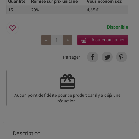
Quantité
Remise sur prix unitaire
Vous économisez
15
20%
4,65 €
favorite_border
Disponible
Ajouter au panier
Partager
redeem
Aucun point de fidélité pour ce produit car il y a déjà une
réduction.
Description