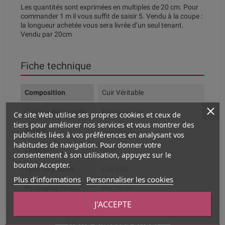
Les quantités sont exprimées en multiples de 20 cm. Pour
commander 1 m il vous suffit de saisir 5. Vendu à la coupe :
la longueur achetée vous sera livrée d’un seul tenant.
Vendu par 20cm
Fiche technique
Composition
Cuir Véritable
Couleur dominante
Marron fonce
Ce site Web utilise ses propres cookies et ceux de
tiers pour améliorer nos services et vous montrer des
Aspect
Cuir clous
publicités liées à vos préférences en analysant vos
habitudes de navigation. Pour donner votre
Largeur
5mm
consentement à son utilisation, appuyez sur le
bouton Accepter.
Type de produit
Cuir plat
Plus d'informations
Personnaliser les cookies
Packaging du cuir
Par 20 cm
J'ACCEPTE