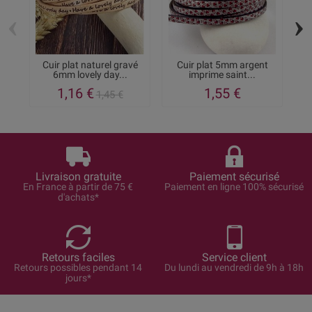
‹
›
Cuir plat naturel gravé
Cuir plat 5mm argent
Cu
6mm lovely day...
imprime saint...
1,16 €
1,55 €
1,45 €
Livraison gratuite
Paiement sécurisé
En France à partir de 75 €
Paiement en ligne 100% sécurisé
d'achats*
Retours faciles
Service client
Retours possibles pendant 14
Du lundi au vendredi de 9h à 18h
jours*