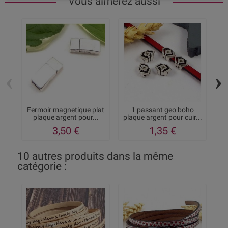
Vous aimerez aussi
‹
›
Fermoir magnetique plat
1 passant geo boho
2 
plaque argent pour...
plaque argent pour cuir...
3,50 €
1,35 €
10 autres produits dans la même
catégorie :