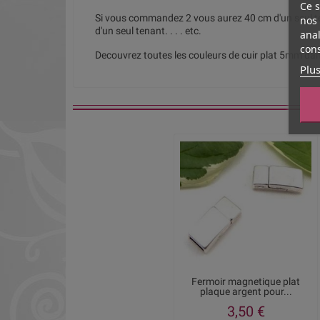
Ce s
Si vous commandez 2 vous aurez 40 cm d'un seul t
nos 
d'un seul tenant. . . . etc.
anal
cons
Decouvrez toutes les couleurs de cuir plat 5mm dan
Plus
Fermoir magnetique plat
plaque argent pour...
3,50 €