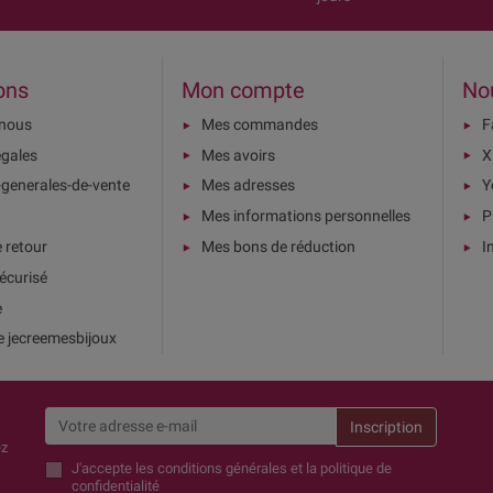
ons
Mon compte
No
-nous
Mes commandes
F
égales
Mes avoirs
X
-generales-de-vente
Mes adresses
Y
Mes informations personnelles
P
e retour
Mes bons de réduction
I
écurisé
e
e jecreemesbijoux
ez
J'accepte
les conditions générales et la politique de
confidentialité