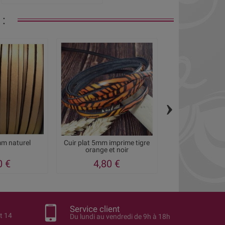
:
›
mm naturel
Cuir plat 5mm imprime tigre
Cuir plat 5mm g
orange et noir
noir
0 €
4,80 €
1,40 €
1
Service client
t 14
Du lundi au vendredi de 9h à 18h