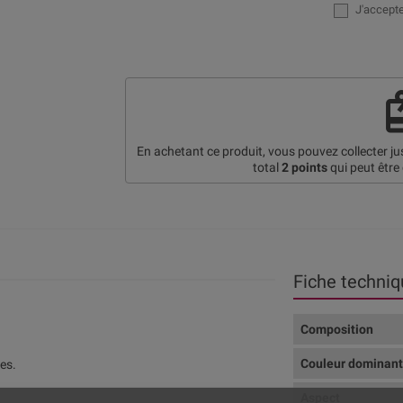
J'accept
re
En achetant ce produit, vous pouvez collecter j
total
2
points
qui peut être
Fiche techniq
Composition
Couleur dominan
es.
Aspect