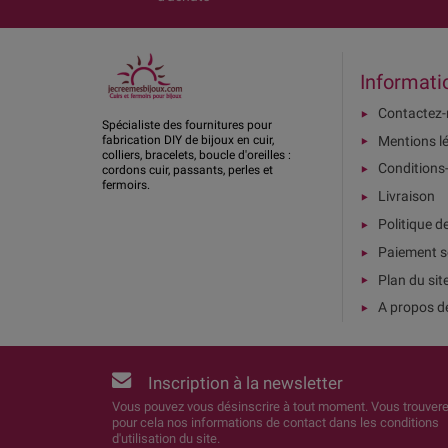
Informati
Contactez
Spécialiste des fournitures pour
Mentions l
fabrication DIY de bijoux en cuir,
colliers, bracelets, boucle d'oreilles :
Conditions
cordons cuir, passants, perles et
fermoirs.
Livraison
Politique d
Paiement s
Plan du sit
A propos d
Inscription à la newsletter
Vous pouvez vous désinscrire à tout moment. Vous trouver
pour cela nos informations de contact dans les conditions
d'utilisation du site.