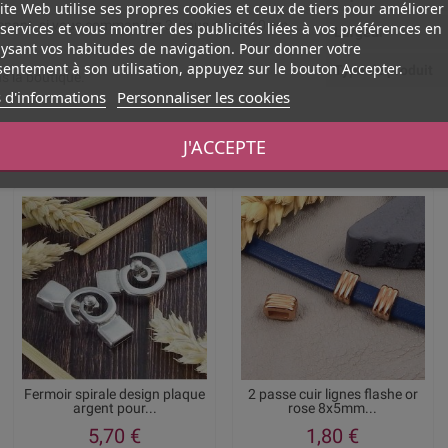
ite Web utilise ses propres cookies et ceux de tiers pour améliorer
enant, si vous commandez 3, vous aurez 60 cm
services et vous montrer des publicités liées à vos préférences en
Largeur
ysant vos habitudes de navigation. Pour donner votre
entement à son utilisation, appuyez sur le bouton Accepter.
Type de produit
s la boutique.
 d'informations
Personnaliser les cookies
J'ACCEPTE
Vous aimerez aussi
Fermoir spirale design plaque
2 passe cuir lignes flashe or
argent pour...
rose 8x5mm...
5,70 €
1,80 €