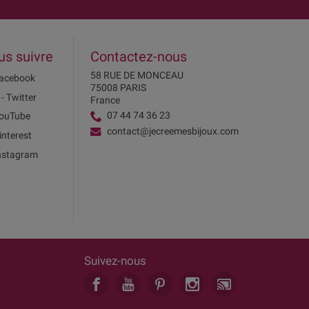
us suivre
Contactez-nous
58 RUE DE MONCEAU
acebook
75008 PARIS
 - Twitter
France
07 44 74 36 23
ouTube
contact@jecreemesbijoux.com
interest
nstagram
Suivez-nous