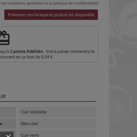
e
les conditions générales et la politique de confidentialité
Prévenez-moi lorsque le produit est disponible
deem
usqu'à
2
points fidélités
. Votre panier contiendra le
 converti en un bon de
0,04 €
.
ue
Cuir Véritable
te
Bleu clair
Cuir verni