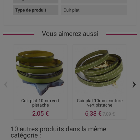
Type de produit
Cuir plat
Vous aimerez aussi
‹
›
Cuir plat 10mm vert
Cuir plat 10mm couture
Ki
pistache
vert pistache
2,05 €
6,38 €
7,09 €
10 autres produits dans la même
catégorie :