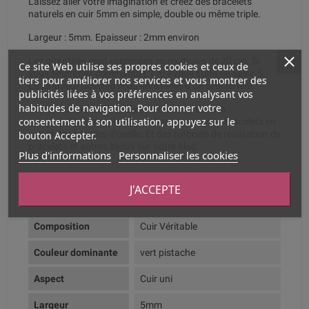
Laissez aller votre imagination et créez des bracelets
naturels en cuir 5mm en simple, double ou même triple.
Largeur : 5mm. Epaisseur : 2mm environ
Les quantités sont exprimées en multiples de 20 cm. Si
Ce site Web utilise ses propres cookies et ceux de
vous souhaitez commander 1 m il vous suffit de saisir 5.
tiers pour améliorer nos services et vous montrer des
La longueur achetée vous sera livrée d’un seul tenant.
publicités liées à vos préférences en analysant vos
habitudes de navigation. Pour donner votre
Retrouvez toutes nos idées de création dans la
consentement à son utilisation, appuyez sur le
rubrique
Kits tutoriels
: des colliers en cuir, des bracelets en
bouton Accepter.
cuir et des boucles d'oreille. Et des tutoriels de réalisation de
bracelets et autres bijoux
sur notre blog.
Plus d'informations
Personnaliser les cookies
J'ACCEPTE
Fiche technique
Composition
Cuir Véritable
Couleur dominante
vert pistache
Aspect
Cuir uni
Largeur
5mm