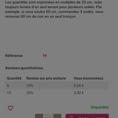
Les quantités sont exprimées en multiples de 20 cm, mais
toujours livrées d'
un seul tenant pour plusieurs unités. Par
exemple, si vous voulez 60 cm, commandez 3 unités, vous
recevrez 60 cm de cuir en un seul tronçon.
Référence
19
Remises quantitatives
Quantité
Remise sur prix unitaire
Vous économisez
5
10%
0,55 €
15
20%
3,30 €
favorite_border
Disponible