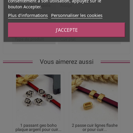
consentement à son utilisation, appuyez sur le
Couleur dominante
Rouge
bouton Accepter.
Plus d'informations
Personnaliser les cookies
Aspect
Cuir avec poils
Largeur
5mm
J'ACCEPTE
Type de produit
Cuir plat
Vous aimerez aussi
1 passant geo boho
2 passe cuir lignes flashe
plaque argent pour cuir...
or pour cuir...