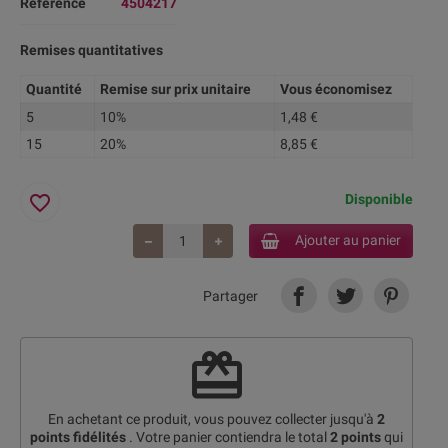
Référence
4504217
Remises quantitatives
Quantité
Remise sur prix unitaire
Vous économisez
5
10%
1,48 €
15
20%
8,85 €
favorite_border
Disponible
Ajouter au panier
Partager
redeem
En achetant ce produit, vous pouvez collecter jusqu'à
2
points fidélités
. Votre panier contiendra le total
2
points
qui