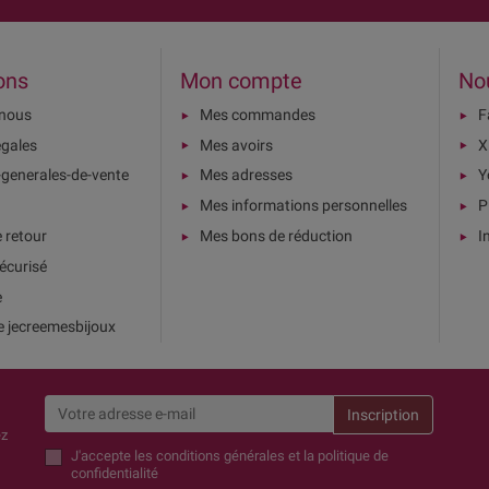
ons
Mon compte
No
-nous
Mes commandes
F
égales
Mes avoirs
X
-generales-de-vente
Mes adresses
Y
Mes informations personnelles
P
e retour
Mes bons de réduction
I
écurisé
e
e jecreemesbijoux
ez
J'accepte
les conditions générales et la politique de
confidentialité