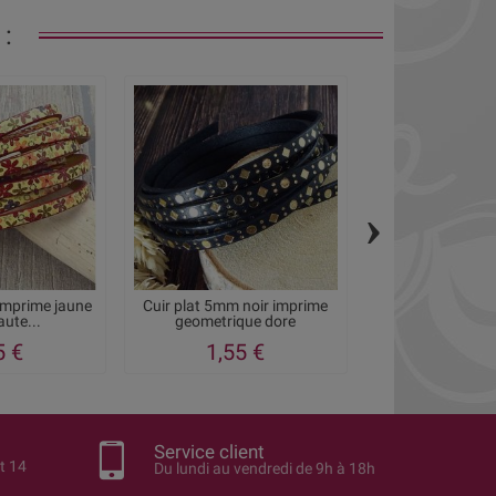
:
›
imprime jaune
Cuir plat 5mm noir imprime
Cuir plat 5mm i
aute...
geometrique dore
5 €
1,55 €
1,40
Service client
t 14
Du lundi au vendredi de 9h à 18h