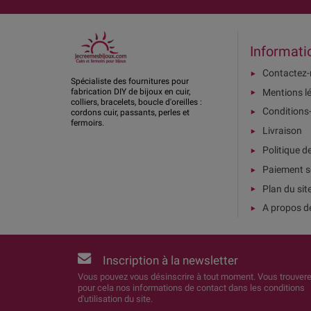
Informati
Contactez
Spécialiste des fournitures pour
Mentions l
fabrication DIY de bijoux en cuir,
colliers, bracelets, boucle d'oreilles :
Conditions
cordons cuir, passants, perles et
fermoirs.
Livraison
Politique d
Paiement s
Plan du sit
A propos d
Inscription à la newsletter
Vous pouvez vous désinscrire à tout moment. Vous trouver
pour cela nos informations de contact dans les conditions
d'utilisation du site.