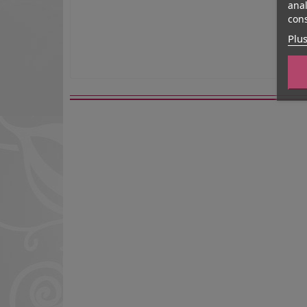
anal
cons
Plus