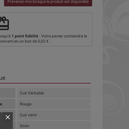
Prévenez-moi lorsque le produit est disponible
deem
jusqu'à
1
point fidélité
. Votre panier contiendra le
converti en un bon de
0,02 €
.
ue
Cuir Véritable
te
Rouge
Cuir verni
5mm