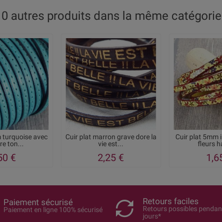
10 autres produits dans la même catégorie 
 turquoise avec
Cuir plat marron grave dore la
Cuir plat 5mm 
e ton...
vie est...
fleurs h
50 €
2,25 €
1,6
Retours faciles
Paiement sécurisé
Retours possibles pendan
Paiement en ligne 100% sécurisé
jours*