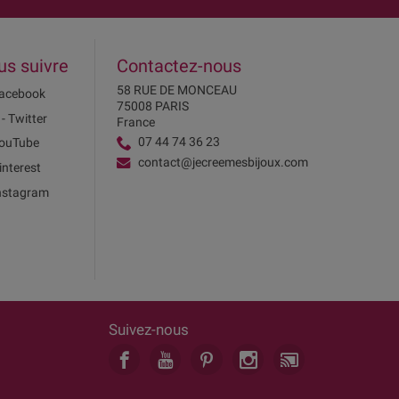
us suivre
Contactez-nous
58 RUE DE MONCEAU
acebook
75008 PARIS
 - Twitter
France
07 44 74 36 23
ouTube
contact@jecreemesbijoux.com
interest
nstagram
Suivez-nous