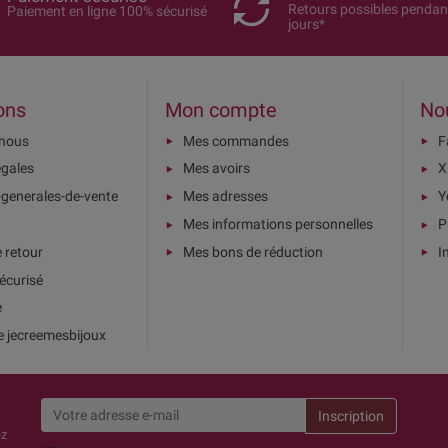
Retours possibles pendan
Paiement en ligne 100% sécurisé
jours*
ons
Mon compte
No
-nous
Mes commandes
F
égales
Mes avoirs
X
-generales-de-vente
Mes adresses
Y
Mes informations personnelles
P
e retour
Mes bons de réduction
I
écurisé
e
e jecreemesbijoux
ez