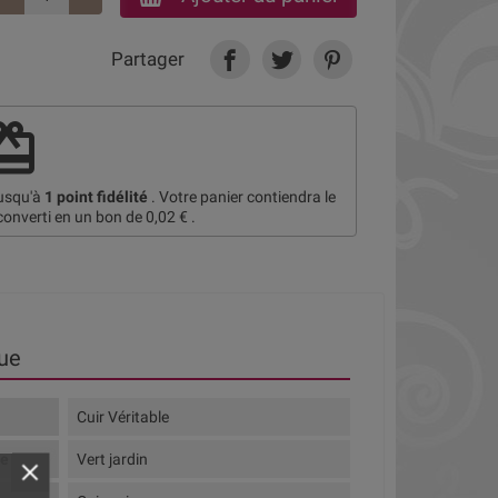
Partager
deem
jusqu'à
1
point fidélité
. Votre panier contiendra le
converti en un bon de
0,02 €
.
ue
Cuir Véritable
te
Vert jardin