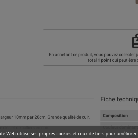
re
En achetant ce produit, vous pouvez collecter 
total
1
point
qui peut être 
Fiche techniq
Composition
Largeur 10mm par 20cm. Grande qualité de cuir.
Couleur dominan
 clés et de colliers en cuir.
ite Web utilise ses propres cookies et ceux de tiers pour améliorer