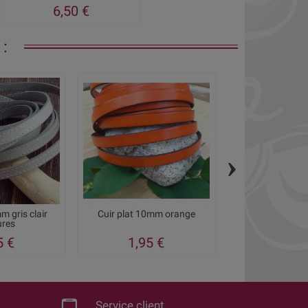
6,50 €
:
›
m gris clair
Cuir plat 10mm orange
Cuir plat 10
ures
5 €
1,95 €
1,95
Service client