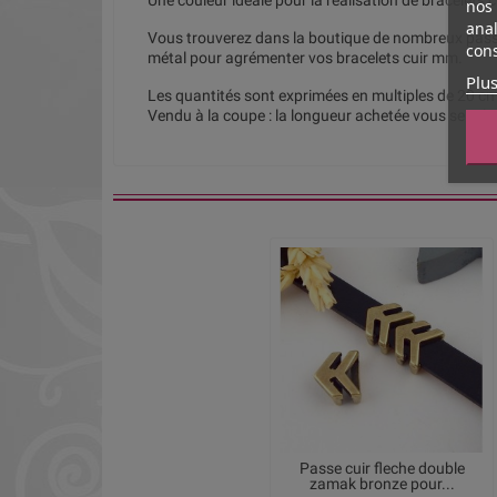
Une couleur idéale pour la réalisation de bracelets 
nos 
anal
Vous trouverez dans la boutique de
nombreux passa
cons
métal
pour agrémenter vos bracelets cuir mm.
Plus
Les quantités sont exprimées en multiples de 20 cm.
Vendu à la coupe : la longueur achetée vous sera li
Passe cuir fleche double
zamak bronze pour...