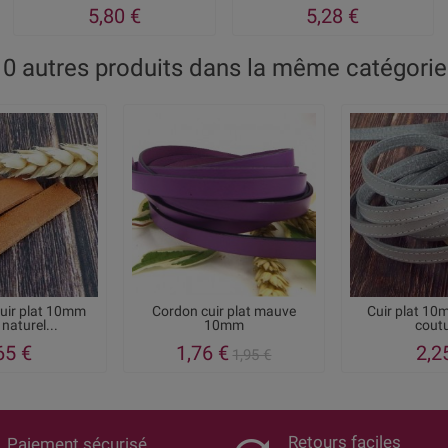
5,80 €
5,28 €
10 autres produits dans la même catégorie 
cuir plat 10mm
Cordon cuir plat mauve
Cuir plat 10m
naturel...
10mm
cout
65 €
1,76 €
2,2
1,95 €
Retours faciles
Paiement sécurisé