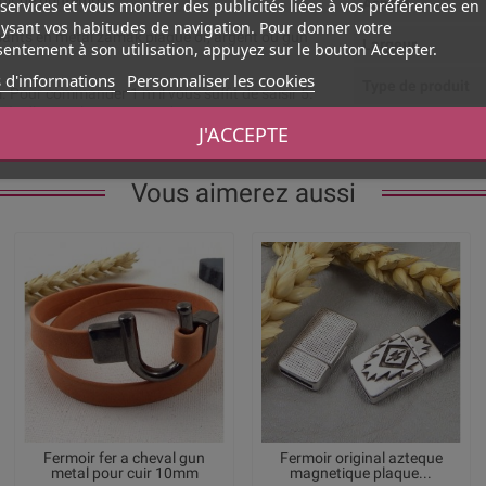
cuir de printemps.
Aspect
services et vous montrer des publicités liées à vos préférences en
ysant vos habitudes de navigation. Pour donner votre
nts en métal zamak plaqué or, argent ou gun
Largeur
entement à son utilisation, appuyez sur le bouton Accepter.
 d'informations
Personnaliser les cookies
Type de produit
 Pour commander 1 m il vous suffit de saisir 5.
vrée d’un seul tenant. Vendu par 20cm.
J'ACCEPTE
Vous aimerez aussi
Fermoir fer a cheval gun
Fermoir original azteque
metal pour cuir 10mm
magnetique plaque...