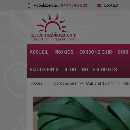
Appelez-nous :
07 44 74 36 23
Contact
ACCUEIL
PROMOS
CORDONS CUIR
CUIR
BIJOUX FINIS
BLOG
BOITE A OUTILS
Accueil
Cordons cuir
Cuir plat 10mm
Cui