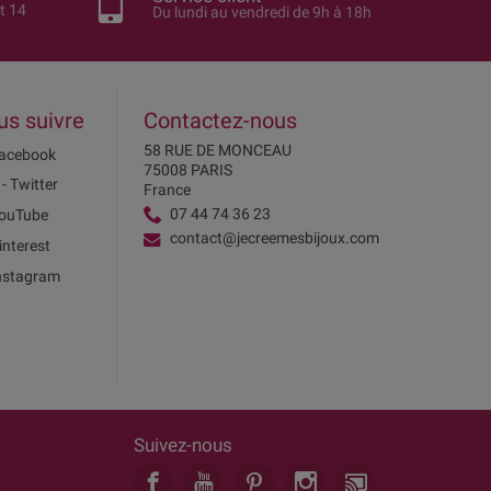
t 14
Du lundi au vendredi de 9h à 18h
us suivre
Contactez-nous
58 RUE DE MONCEAU
acebook
75008 PARIS
 - Twitter
France
07 44 74 36 23
ouTube
contact@jecreemesbijoux.com
interest
nstagram
Suivez-nous