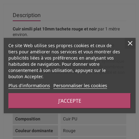
Description
Cuir simili plat 10mm tachete rouge et noir
par 1 mètre
environ.
Ce site Web utilise ses propres cookies et ceux de
Cuir synthétique de belle qualité pour des réalisations
fantaisie de bracelets tendance.
tiers pour améliorer nos services et vous montrer des
publicités liées à vos préférences en analysant vos
Nous proposons rarement des lanières en cuir synthétique
habitudes de navigation. Pour donner votre
mais cette demande nous a été formulée par de nombreux
consentement à son utilisation, appuyez sur le
clients. Nous avons choisi ce modèle pour sa qualité et son
bouton Accepter.
aspect.
Plus d'informations
Personnaliser les cookies
J'ACCEPTE
Fiche technique
Composition
Cuir PU
Couleur dominante
Rouge