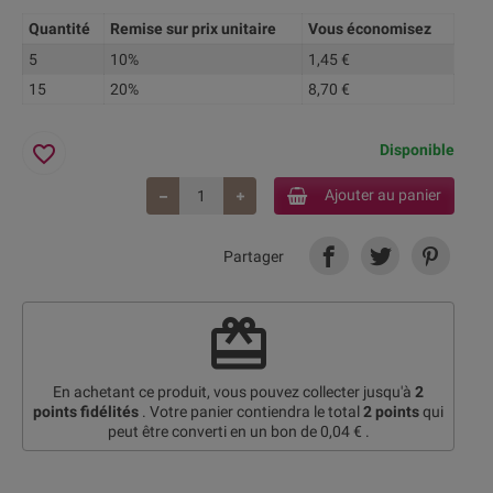
Quantité
Remise sur prix unitaire
Vous économisez
5
10%
1,45 €
15
20%
8,70 €
favorite_border
Disponible
Ajouter au panier
Partager
redeem
En achetant ce produit, vous pouvez collecter jusqu'à
2
points fidélités
. Votre panier contiendra le total
2
points
qui
peut être converti en un bon de
0,04 €
.