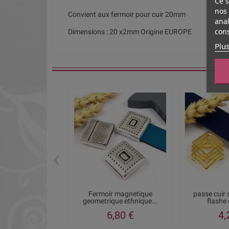
Ce s
nos 
Convient aux fermoir pour cuir 20mm
anal
cons
Dimensions : 20 x2mm Origine EUROPE
Plus
‹
Fermoir magnetique
passe cuir 
geometrique ethnique...
flashe 
6,80 €
4,