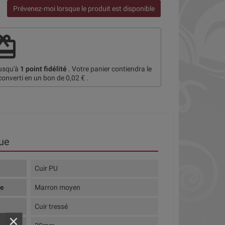
Prévenez-moi lorsque le produit est disponible
deem
jusqu'à
1
point fidélité
. Votre panier contiendra le
converti en un bon de
0,02 €
.
ue
Cuir PU
te
Marron moyen
Cuir tressé