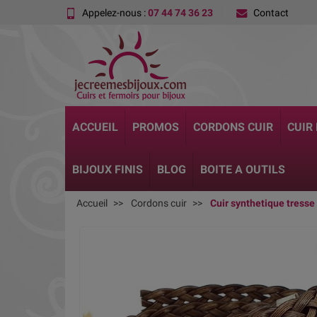
Appelez-nous :
07 44 74 36 23
Contact
ACCUEIL
PROMOS
CORDONS CUIR
CUIR
BIJOUX FINIS
BLOG
BOITE A OUTILS
Accueil
Cordons cuir
Cuir synthetique tress