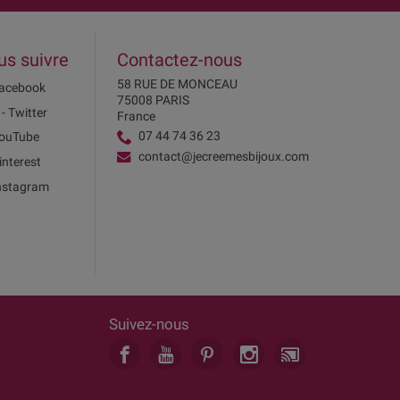
us suivre
Contactez-nous
58 RUE DE MONCEAU
acebook
75008 PARIS
 - Twitter
France
07 44 74 36 23
ouTube
contact@jecreemesbijoux.com
interest
nstagram
Suivez-nous