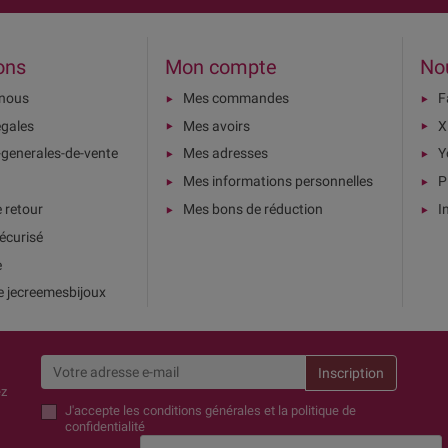
ons
Mon compte
No
-nous
Mes commandes
F
égales
Mes avoirs
X
-generales-de-vente
Mes adresses
Y
Mes informations personnelles
P
e retour
Mes bons de réduction
I
écurisé
e
e jecreemesbijoux
ez
J'accepte
les conditions générales et la politique de
confidentialité