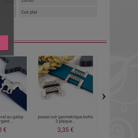
20mm
Cuir plat
›
eval au galop
passe cuir geometrique boho
passe cuir style 
rgent...
3 plaque...
argent po
0 €
3,35 €
2,90