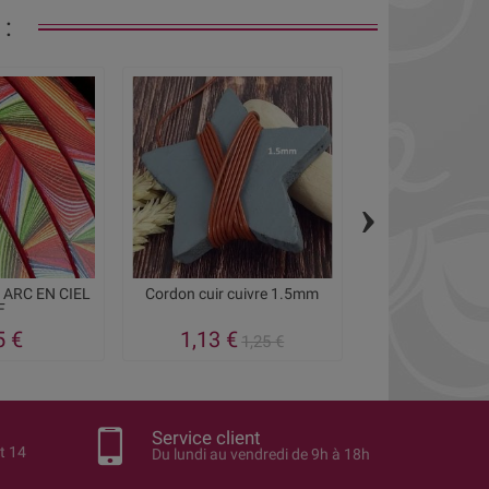
:
›
m ARC EN CIEL
Cordon cuir cuivre 1.5mm
Cuir plat 3mm d
F
jean
5 €
1,13 €
0,95
1,25 €
Service client
t 14
Du lundi au vendredi de 9h à 18h