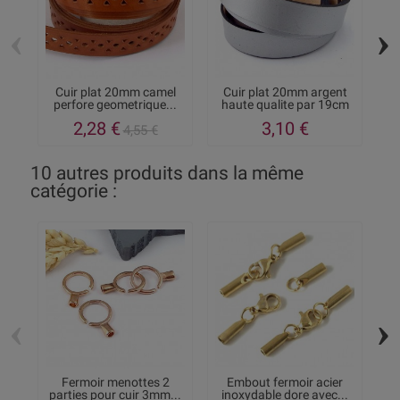
‹
›
Cuir plat 20mm camel
Cuir plat 20mm argent
perfore geometrique...
haute qualite par 19cm
h
2,28 €
3,10 €
4,55 €
10 autres produits dans la même
catégorie :
‹
›
Fermoir menottes 2
Embout fermoir acier
parties pour cuir 3mm...
inoxydable dore avec...
b