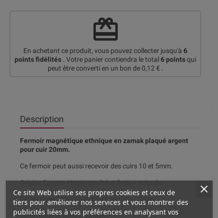
redeem
En achetant ce produit, vous pouvez collecter jusqu'à
6
points fidélités
. Votre panier contiendra le total
6
points
qui
peut être converti en un bon de
0,12 €
.
Description
Fermoir magnétique ethnique en zamak plaqué argent
pour cuir 20mm.
Ce fermoir peut aussi recevoir des cuirs 10 et 5mm.
Origine Europe. Haute qualité et fintion soignée.
Ce site Web utilise ses propres cookies et ceux de
Dimensions : 24x24mm Intérieur : 20x2.5mm
tiers pour améliorer nos services et vous montrer des
publicités liées à vos préférences en analysant vos
Sans nickel et sans Cadmium.