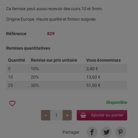
Ce fermoir peut aussi recevoir des cuirs 10 et 5mm.
Origine Europe. Haute qualité et fintion soignée.
Référence
829
Remises quantitatives
Quantité
Remise sur prix unitaire
Vous économisez
5
10%
3,40 €
10
20%
13,60 €
25
30%
51,00 €
favorite_border
Disponible
Ajouter au panier
Partager