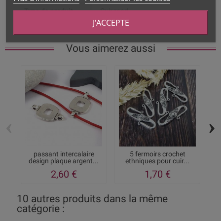
Type de produit
Cuir rond
J'ACCEPTE
Vous aimerez aussi
‹
›
passant intercalaire
5 fermoirs crochet
design plaque argent...
ethniques pour cuir...
do
2,60 €
1,70 €
10 autres produits dans la même
catégorie :