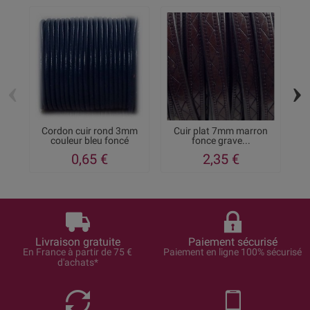
‹
›
Cordon cuir rond 3mm
Cuir plat 7mm marron
C
couleur bleu foncé
fonce grave...
0,65 €
2,35 €
Livraison gratuite
Paiement sécurisé
En France à partir de 75 €
Paiement en ligne 100% sécurisé
d'achats*