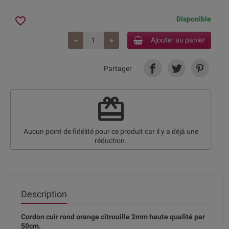
favorite_border
Disponible
Ajouter au panier
Partager
redeem
Aucun point de fidélité pour ce produit car il y a déjà une
réduction.
Description
Cordon cuir rond orange citrouille 2mm haute qualité par
50cm.