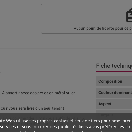
re
Aucun point de fidélité pour ce p
Fiche techniq
m.
Composition
Couleur dominan
s. A assortir avec des perles en métal ou en
Aspect
uir vous sera livré d'un seul tenant.
Largeur
 Pour commander 1 m il vous suffit de saisir 5.
ite Web utilise ses propres cookies et ceux de tiers pour améliorer
vrée d’un seul tenant. Vendu par 20cm.
Type de produit
services et vous montrer des publicités liées à vos préférences en