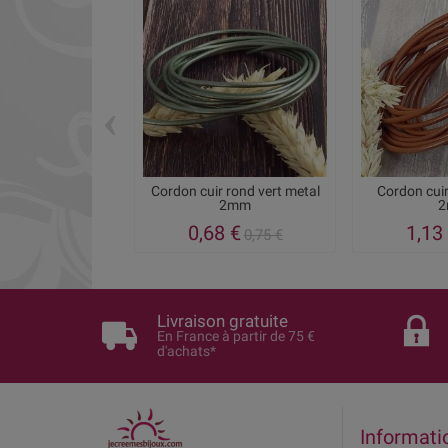
‹
Cordon cuir rond vert metal
Cordon cui
2mm
0,68 €
1,13
0,75 €
Livraison gratuite
En France à partir de 75 €
d'achats*
Informati