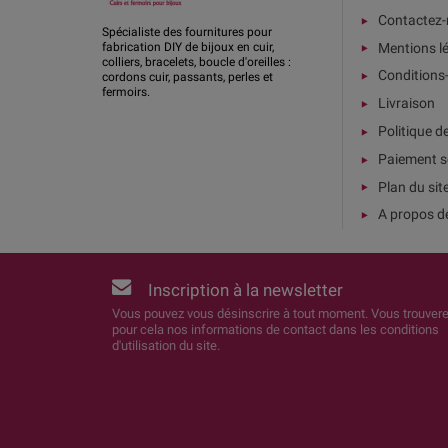
Contactez
Spécialiste des fournitures pour
Mentions l
fabrication DIY de bijoux en cuir,
colliers, bracelets, boucle d'oreilles :
Conditions
cordons cuir, passants, perles et
fermoirs.
Livraison
Politique d
Paiement s
Plan du sit
A propos d
Inscription à la newsletter
Vous pouvez vous désinscrire à tout moment. Vous trouver
pour cela nos informations de contact dans les conditions
d'utilisation du site.