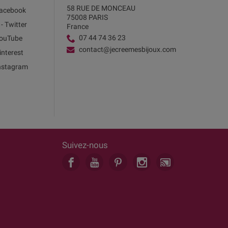
58 RUE DE MONCEAU
acebook
75008 PARIS
 - Twitter
France
07 44 74 36 23
ouTube
contact@jecreemesbijoux.com
interest
nstagram
Suivez-nous