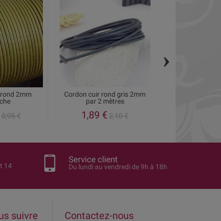
›
r rond 2mm
Cordon cuir rond gris 2mm
Cordon cuir ron
ache
par 2 mètres
par 1 me
1,89 €
1,62 €
0,95 €
2,10 €
1
Service client
t 14
Du lundi au vendredi de 9h à 18h
us suivre
Contactez-nous