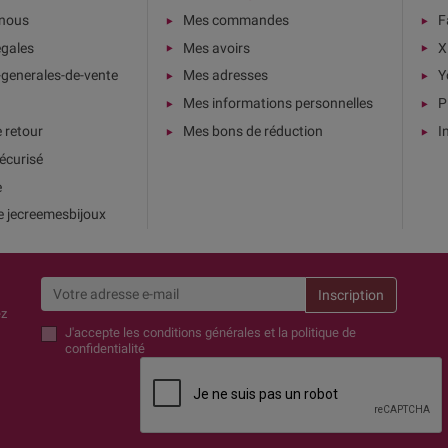
-nous
Mes commandes
F
égales
Mes avoirs
X
-generales-de-vente
Mes adresses
Y
Mes informations personnelles
P
e retour
Mes bons de réduction
I
écurisé
e
e jecreemesbijoux
ez
J'accepte
les conditions générales et la politique de
confidentialité