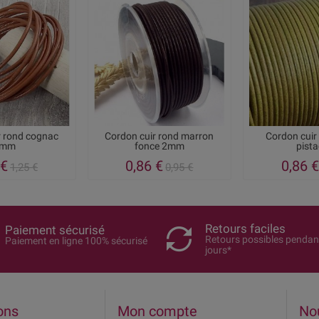
r rond cognac
Cordon cuir rond marron
Cordon cui
2mm
fonce 2mm
pist
 €
0,86 €
0,86 €
1,25 €
0,95 €
Retours faciles
Paiement sécurisé
Retours possibles pendan
Paiement en ligne 100% sécurisé
jours*
ons
Mon compte
No