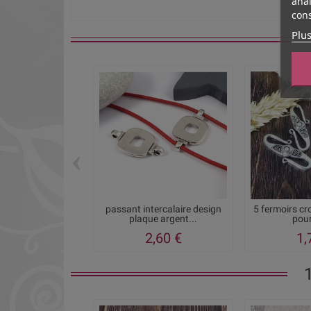
anal
cons
Plus
‹
passant intercalaire design
5 fermoirs cr
plaque argent...
pour
2,60 €
1,