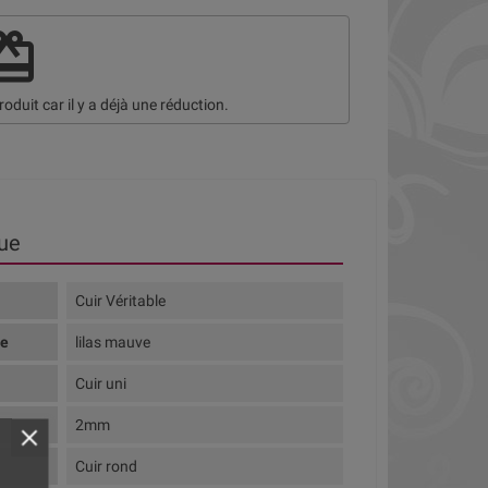
deem
roduit car il y a déjà une réduction.
ue
Cuir Véritable
te
lilas mauve
Cuir uni
2mm
Cuir rond