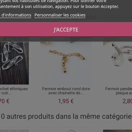
ysant vos habitudes de navigation. Pour donner votre
entement à son utilisation, appuyez sur le bouton Accepter.
 d'informations
Personnaliser les cookies
Vous aimerez aussi
J'ACCEPTE
ochet ethniques
Fermoir embout rond dore
Fermoir pende
 cuir...
avec chainette de...
plaque a
70 €
1,95 €
2,8
10 autres produits dans la même catégorie 