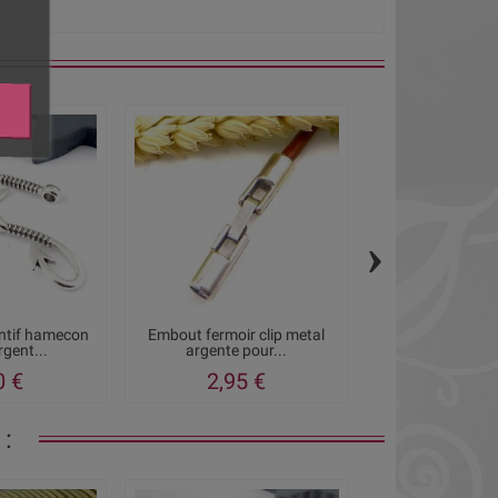
›
ntif hamecon
Embout fermoir clip metal
Fermoir metal
rgent...
argente pour...
magnetique p
0 €
2,95 €
1,65
: