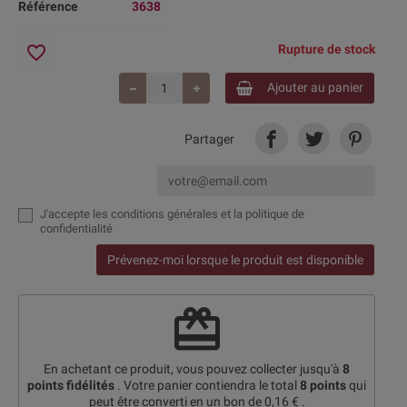
Référence
3638
favorite_border
Rupture de stock
Ajouter au panier
Partager
J'accepte
les conditions générales et la politique de
confidentialité
Prévenez-moi lorsque le produit est disponible
redeem
En achetant ce produit, vous pouvez collecter jusqu'à
8
points fidélités
. Votre panier contiendra le total
8
points
qui
peut être converti en un bon de
0,16 €
.