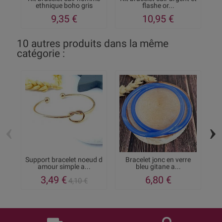
ethnique boho gris
flashe or...
9,35 €
10,95 €
10 autres produits dans la même
catégorie :
‹
›
Support bracelet noeud d
Bracelet jonc en verre
Br
amour simple a...
bleu gitane a...
3,49 €
6,80 €
4,10 €