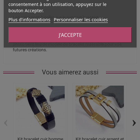
consentement à son utilisation, appuyez sur le
bouton Accepter.
Les cuirs sont à coller sur le support bracelet
Plus d'informations
Personnaliser les cookies
J'ACCEPTE
Attention le support est vendu seul sans le cordon cuir. La
photo tient lieu de modèle de bracelet réalisable pour vos
futures créations.
Vous aimerez aussi
‹
›
Kit bracelet cuir homme
Kit bracelet cuir argent et
Ki