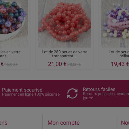
les en verre
Lot de 280 perles de verre
Lot de perl
lant...
transparent...
brilla
 €
21,00 €
19,43 
15,90 €
28,00 €
Retours faciles
Paiement sécurisé
Retours possibles pendan
Paiement en ligne 100% sécurisé
jours*
ons
Mon compte
No