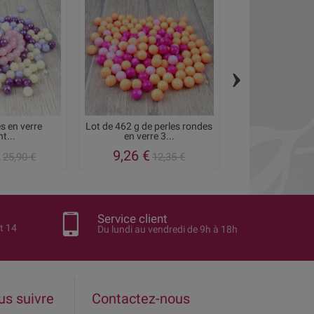
›
es en verre
Lot de 462 g de perles rondes
Lot de perles en 
nt...
en verre 3...
turquois
€
9,26 €
10,35 €
25,90 €
12,35 €
1
Service client
t 14
Du lundi au vendredi de 9h à 18h
us suivre
Contactez-nous