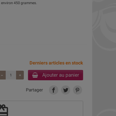
m, environ 450 grammes.
Derniers articles en stock
Ajouter au panier
Partager
deem