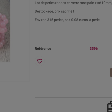
Lot de perles rondes en verre rose pale irisé 10m
Destockage, prix sacrifié !
Environ 315 perles, soit 0.08 euros la perle....
Référence
3596
favorite_border
re