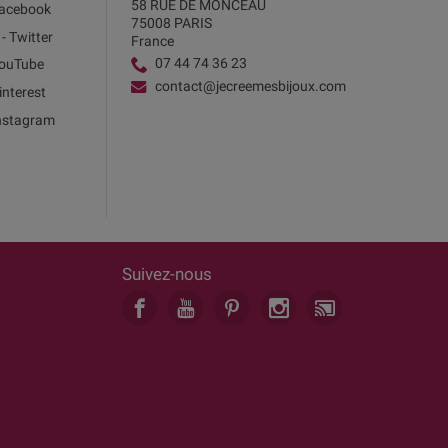
58 RUE DE MONCEAU
acebook
75008 PARIS
 - Twitter
France
07 44 74 36 23
ouTube
contact@jecreemesbijoux.com
interest
nstagram
Suivez-nous