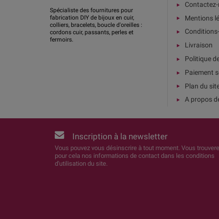
Contactez
Spécialiste des fournitures pour
Mentions l
fabrication DIY de bijoux en cuir,
colliers, bracelets, boucle d'oreilles :
Conditions
cordons cuir, passants, perles et
fermoirs.
Livraison
Politique d
Paiement s
Plan du sit
A propos d
Inscription à la newsletter
Vous pouvez vous désinscrire à tout moment. Vous trouver
pour cela nos informations de contact dans les conditions
d'utilisation du site.