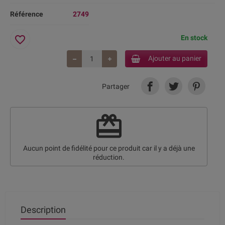
Référence
2749
favorite_border
En stock
Ajouter au panier
Partager
redeem
Aucun point de fidélité pour ce produit car il y a déjà une
réduction.
Description