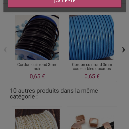
J'ACCEPTE
Vous aimerez aussi
‹
›
Cordon cuir rond 3mm
Cordon cuir rond 3mm
K
noir
couleur bleu ducados
0,65 €
0,65 €
10 autres produits dans la même
catégorie :