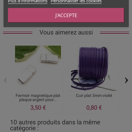
Plus d'informations
Personnaliser les cookies
Type de produit
Cuir plat
J'ACCEPTE
Vous aimerez aussi
‹
›
Fermoir magnetique plat
Cuir plat 3mm violet
Cu
plaque argent pour...
3,50 €
0,80 €
10 autres produits dans la même
catégorie :