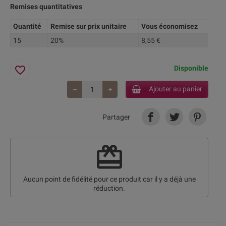
Remises quantitatives
Quantité
Remise sur prix unitaire
Vous économisez
15
20%
8,55 €
favorite_border
Disponible
Ajouter au panier
Partager
redeem
Aucun point de fidélité pour ce produit car il y a déjà une
réduction.