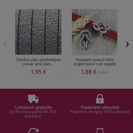
‹
›
Cordon plat synthetique
Passant noeud infini
p
caviar gris clair...
argent pour cuir regaliz
1,95 €
1,88 €
2,50 €
Livraison gratuite
Paiement sécurisé
En France à partir de 75 €
Paiement en ligne 100% sécurisé
d'achats*