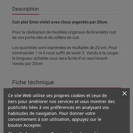
Description
Cuir plat 5mm violet avec clous argentés par 20cm.
Pour la réalisation de modèles originaux de bracelets cuir,
de vos porte clés et de colliers en cuir.
Les quantités sont exprimées en multiples de 20 cm. Pour
commander 1 m il vous suffit de saisir 5. Vendu à la coupe :
la longueur achetée vous sera livrée d’un seul tenant.
Vendu par 20cm
Fiche technique
Ce site Web utilise ses propres cookies et ceux de
Composition
Cuir Véritable
tiers pour améliorer nos services et vous montrer des
publicités liées à vos préférences en analysant vos
Couleur dominante
Violet
habitudes de navigation. Pour donner votre
consentement à son utilisation, appuyez sur le
Aspect
Cuir clous
bouton Accepter.
Largeur
5mm