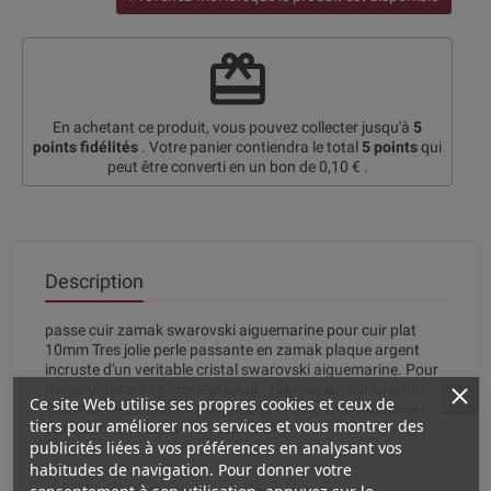
redeem
En achetant ce produit, vous pouvez collecter jusqu'à
5
points fidélités
. Votre panier contiendra le total
5
points
qui
peut être converti en un bon de
0,10 €
.
Description
passe cuir zamak swarovski aiguemarine pour cuir plat
10mm Tres jolie perle passante en zamak plaque argent
incruste d'un veritable cristal swarovski aiguemarine. Pour
personnaliser vos bracelets cuir . fabrication europeenne.
Ce site Web utilise ses propres cookies et ceux de
Qualite. .metal zamak plaque argent et cristal swarovski.
tiers pour améliorer nos services et vous montrer des
Dimensions . 13mm . Int. 10x3mm
publicités liées à vos préférences en analysant vos
habitudes de navigation. Pour donner votre