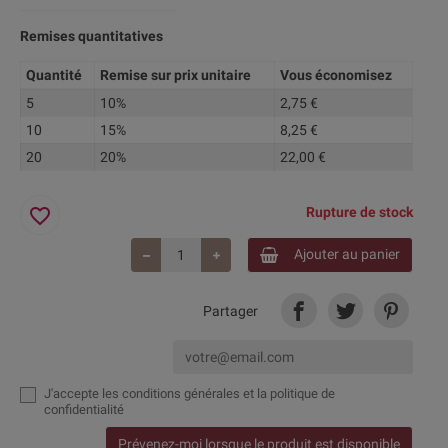
Remises quantitatives
Quantité
Remise sur prix unitaire
Vous économisez
5
10%
2,75 €
10
15%
8,25 €
20
20%
22,00 €
favorite_border
Rupture de stock
Ajouter au panier
Partager
J'accepte
les conditions générales et la politique de
confidentialité
Prévenez-moi lorsque le produit est disponible