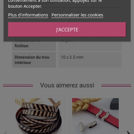
consentement à son utilisation, appuyez sur le
Fiche technique
bouton Accepter.
Plus d'informations
Personnaliser les cookies
Composition
Zamak plaqué argent
J'ACCEPTE
Couleur dominante
Argent
Couleur de la
Argent
finition
Dimension du trou
10 x 2.5 mm
intérieur
Vous aimerez aussi
‹
›