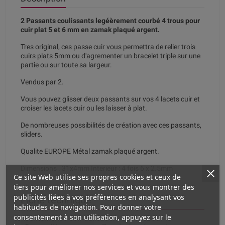
2 Passants coulissants legéèrement courbé 4 trous pour
cuir plat 5 et 6 mm en zamak plaqué argent.
Tres original, ces passe cuir vous permettra de relier trois
cuirs plats 5mm ou d'agrementer un bracelet triple sur une
partie ou sur toute sa largeur.
Vendus par 2.
Vous pouvez glisser deux passants sur vos 4 lacets cuir et
croiser les lacets cuir ou les laisser à plat.
De nombreuses possibilités de création avec ces passants,
sliders.
Qualite EUROPE Métal zamak plaqué argent.
Dimensions . 31x4mm Interieur : 4 fois 6 x 2.5mm
Ce site Web utilise ses propres cookies et ceux de
tiers pour améliorer nos services et vous montrer des
publicités liées à vos préférences en analysant vos
Fiche technique
habitudes de navigation. Pour donner votre
consentement à son utilisation, appuyez sur le