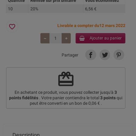
Quantité
Remise sur prix unitaire
Vous économisez
10
20%
6,56 €
favorite_border
Livrable a compter du12 mars 2022
Ajouter au panier
Partager
redeem
En achetant ce produit, vous pouvez collecter jusqu'à
3
points fidélités
. Votre panier contiendra le total
3
points
qui
peut être converti en un bon de
0,06 €
.
Description