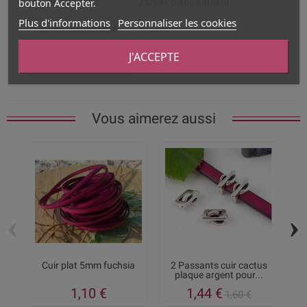
bouton Accepter.
Composition
Zamak plaqué argent
Plus d'informations
Personnaliser les cookies
Couleur dominante
Argent
Dimension du trou
5 x 2mm
J'ACCEPTE
intérieur
Vous aimerez aussi
‹
›
Cuir plat 5mm fuchsia
2 Passants cuir cactus
plaque argent pour...
pl
1,10 €
1,44 €
1,60 €