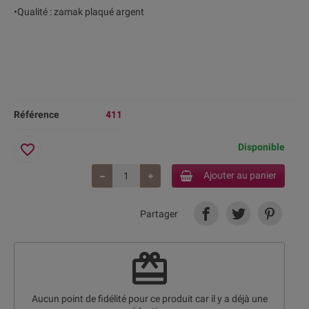
•Qualité : zamak plaqué argent
Référence
411
favorite_border
Disponible
Ajouter au panier
Partager
redeem
Aucun point de fidélité pour ce produit car il y a déjà une