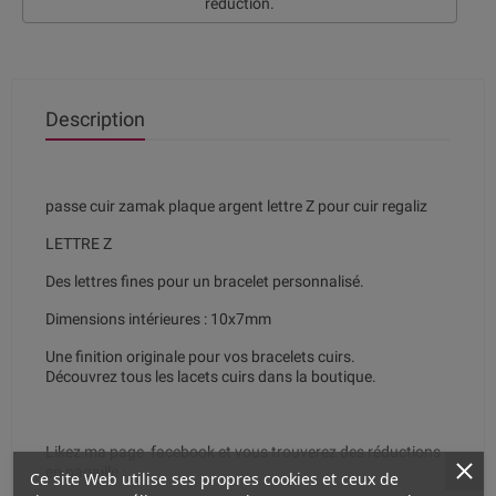
réduction.
Description
passe cuir zamak plaque argent lettre Z pour cuir regaliz
LETTRE Z
Des lettres fines pour un bracelet personnalisé.
Dimensions intérieures : 10x7mm
Une finition originale pour vos bracelets cuirs.
Découvrez tous les lacets cuirs dans la boutique.
Likez ma page facebook et vous trouverez des réductions
en pagaille :
Ce site Web utilise ses propres cookies et ceux de