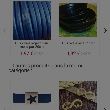
‹
›
Cuir ovale regaliz bleu
Cuir ovale regaliz noir
6
metal par 20cm
1,92 €
1,92 €
2,95 €
2,95 €
10 autres produits dans la même
catégorie :
‹
›