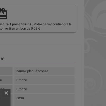
deem
jusqu'à
1
point fidélité
. Votre panier contiendra le
converti en un bon de
0,02 €
.
ue
Zamak plaqué bronze
te
Bronze
tion
Bronze
u
5mm