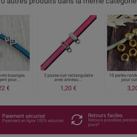
10 autres produits dans la même catégorie 
ante losanges
2 passe-cuir rectangulaire
10 perles rond
ent pour...
avec anneau...
pour cu
22 €
1,20 €
3,2
Retours faciles
Paiement sécurisé
Retours possibles pendan
Paiement en ligne 100% sécurisé
jours*