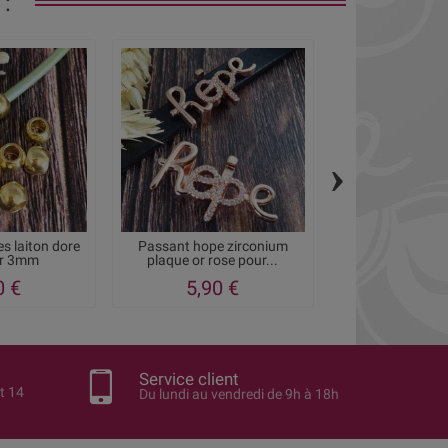
:
›
es laiton dore
Passant hope zirconium
passe cuir arg
ir 3mm
plaque or rose pour...
rectangula
0 €
5,90 €
0,71 €
0
Service client
t 14
Du lundi au vendredi de 9h à 18h