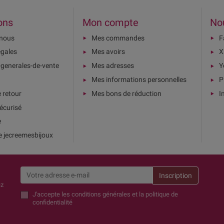
ons
Mon compte
No
-nous
Mes commandes
F
égales
Mes avoirs
X
-generales-de-vente
Mes adresses
Y
Mes informations personnelles
P
e retour
Mes bons de réduction
I
écurisé
e
e jecreemesbijoux
ez
J'accepte
les conditions générales et la politique de
confidentialité