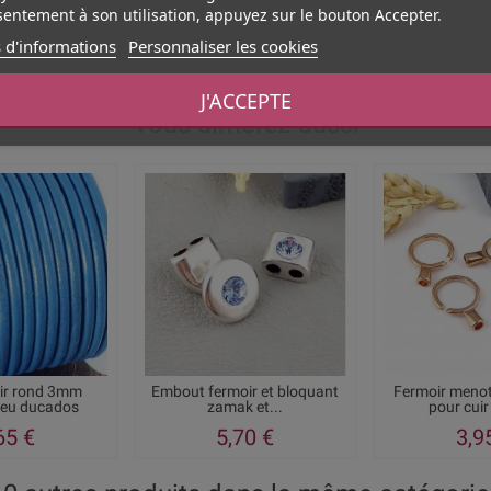
entement à son utilisation, appuyez sur le bouton Accepter.
 d'informations
Personnaliser les cookies
J'ACCEPTE
Vous aimerez aussi
ir rond 3mm
Embout fermoir et bloquant
Fermoir menot
leu ducados
zamak et...
pour cui
65 €
5,70 €
3,9