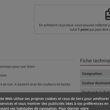
re
En achetant ce produit, vous pouvez collecter 
total
1
point
qui peut être 
Fiche techniq
c anneau pour cuir 5mm
Composition
t 2mm
Couleur dominan
s en cuir. A assortir avec les couleurs de lacets.
Couleur de la fini
ite Web utilise ses propres cookies et ceux de tiers pour améliorer
Dimension du tro
services et vous montrer des publicités liées à vos préférences en
intérieur
ysant vos habitudes de navigation. Pour donner votre