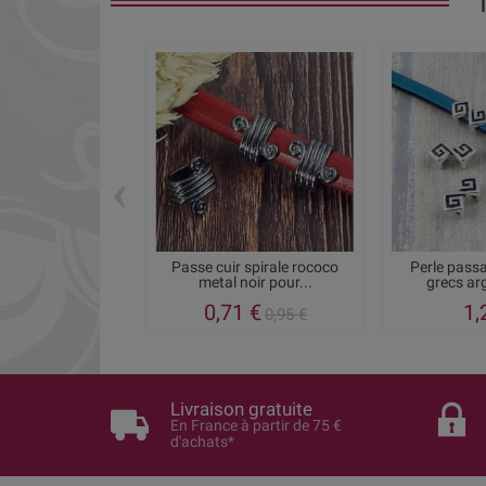
‹
Passe cuir spirale rococo
Perle pass
metal noir pour...
grecs arg
0,71 €
1,
0,95 €
Livraison gratuite
En France à partir de 75 €
d'achats*