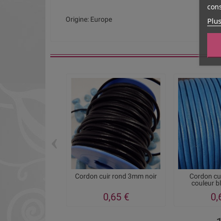
cons
Plus
Origine: Europe
‹
Cordon cuir rond 3mm noir
Cordon cu
couleur b
0,65 €
0,