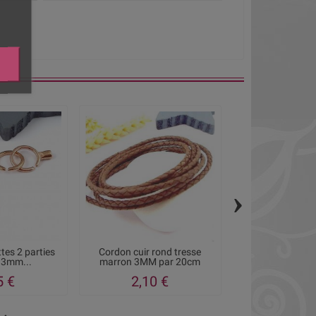
›
tes 2 parties
Cordon cuir rond tresse
passe cuir mo
r 3mm...
marron 3MM par 20cm
argent pour 
5 €
2,10 €
2,15