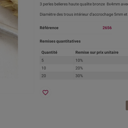
3 perles belieres haute qualite bronze 8x4mm av
Diamètre des trous intérieur d'accrochage 5mm 
Référence
2656
Remises quantitatives
Quantité
Remise sur prix unitaire
5
10%
10
20%
20
30%
favorite_border