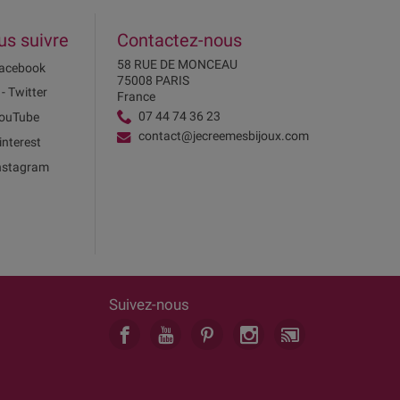
us suivre
Contactez-nous
58 RUE DE MONCEAU
acebook
75008 PARIS
 - Twitter
France
07 44 74 36 23
ouTube
contact@jecreemesbijoux.com
interest
nstagram
Suivez-nous