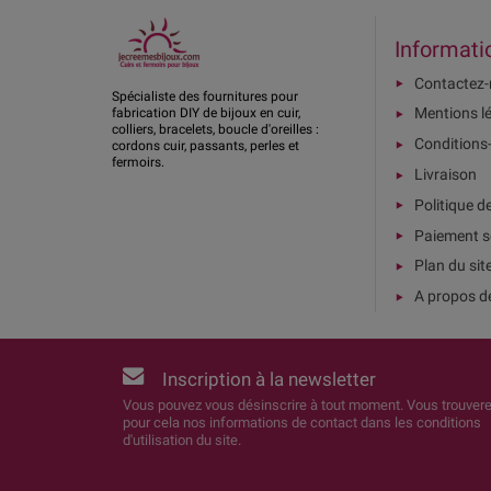
Informati
Contactez
Spécialiste des fournitures pour
Mentions l
fabrication DIY de bijoux en cuir,
colliers, bracelets, boucle d'oreilles :
Conditions
cordons cuir, passants, perles et
fermoirs.
Livraison
Politique d
Paiement s
Plan du sit
A propos d
Inscription à la newsletter
Vous pouvez vous désinscrire à tout moment. Vous trouver
pour cela nos informations de contact dans les conditions
d'utilisation du site.