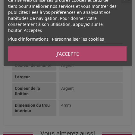
Ce site Web utilise ses propres cookies et ceux de
tiers pour améliorer nos services et vous montrer des
publicités liées à vos préférences en analysant vos
Matière : métal argente nickel and cadmium safe
habitudes de navigation. Pour donner votre
Origine: Chine
consentement à son utilisation, appuyez sur le
bouton Accepter.
Fiche technique
Plus d'informations
Personnaliser les cookies
J'ACCEPTE
Composition
Métal argenté
Couleur dominante
Argent
Largeur
Couleur de la
Argent
finition
Dimension du trou
4mm
intérieur
Vous aimerez aussi