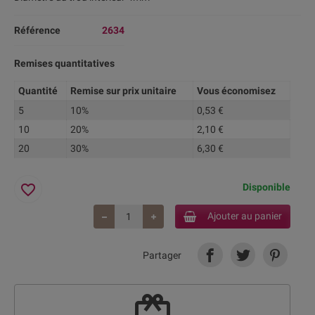
Référence
2634
Remises quantitatives
Quantité
Remise sur prix unitaire
Vous économisez
5
10%
0,53 €
10
20%
2,10 €
20
30%
6,30 €
favorite_border
Disponible
Ajouter au panier
Partager
redeem