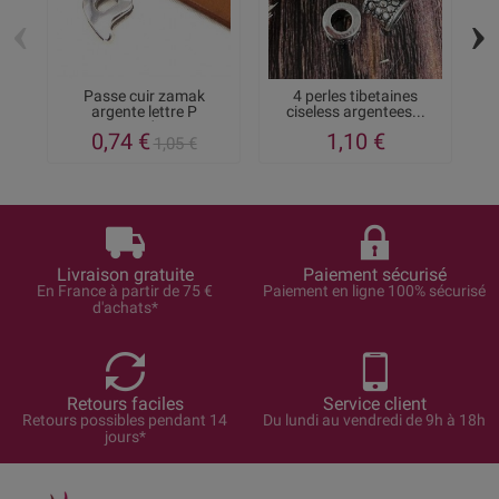
‹
›
Passe cuir zamak
4 perles tibetaines
P
argente lettre P
ciseless argentees...
arrondie...
0,74 €
1,10 €
1,05 €
Livraison gratuite
Paiement sécurisé
En France à partir de 75 €
Paiement en ligne 100% sécurisé
d'achats*
Retours faciles
Service client
Retours possibles pendant 14
Du lundi au vendredi de 9h à 18h
jours*