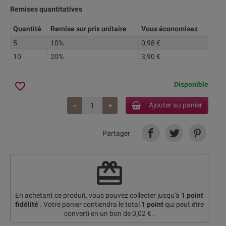
Remises quantitatives
Quantité
Remise sur prix unitaire
Vous économisez
5
10%
0,98 €
10
20%
3,90 €
favorite_border
Disponible
Ajouter au panier
Partager
redeem
En achetant ce produit, vous pouvez collecter jusqu'à
1
point
fidélité
. Votre panier contiendra le total
1
point
qui peut être
converti en un bon de
0,02 €
.