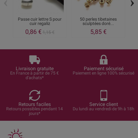
‹
›
Passe cuir lettre S pour
50 perles tibetaines
P
cuir regaliz
sculptées doré...
0,86 €
5,85 €
1,15 €
Livraison gratuite
Paiement sécurisé
En France à partir de 75 €
Paiement en ligne 100% sécurisé
d'achats*
Retours faciles
Service client
Retours possibles pendant 14
Du lundi au vendredi de 9h à 18h
jours*