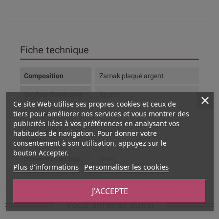
Fiche technique
Composition
Zamak plaqué argent
Couleur dominante
Argent
Ce site Web utilise ses propres cookies et ceux de
tiers pour améliorer nos services et vous montrer des
Largeur
publicités liées à vos préférences en analysant vos
Couleur de la
Argent
habitudes de navigation. Pour donner votre
finition
consentement à son utilisation, appuyez sur le
bouton Accepter.
Dimension du trou
4mm
Plus d'informations
Personnaliser les cookies
intérieur
J'ACCEPTE
Vous aimerez aussi