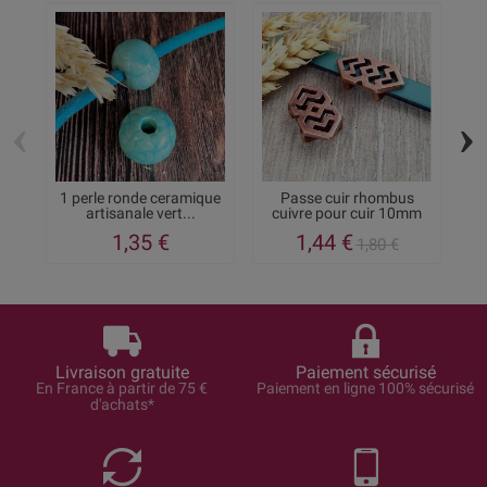
‹
›
1 perle ronde ceramique
Passe cuir rhombus
artisanale vert...
cuivre pour cuir 10mm
z
1,35 €
1,44 €
1,80 €
Livraison gratuite
Paiement sécurisé
En France à partir de 75 €
Paiement en ligne 100% sécurisé
d'achats*