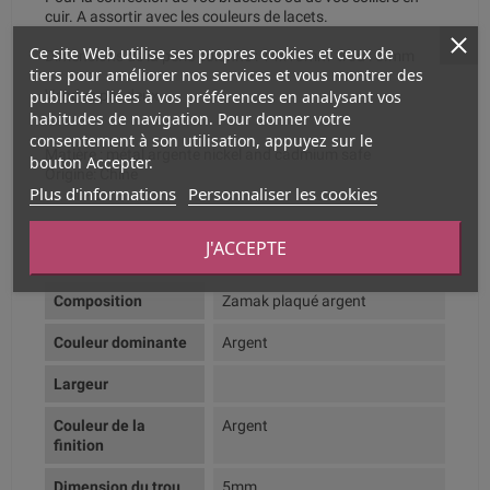
cuir. A assortir avec les couleurs de lacets.
Ce site Web utilise ses propres cookies et ceux de
Dimensions de la perle colonne : 14x13mm trou : 5.mm
tiers pour améliorer nos services et vous montrer des
publicités liées à vos préférences en analysant vos
Vendue par deux.
habitudes de navigation. Pour donner votre
consentement à son utilisation, appuyez sur le
Matière : métal argente nickel and cadmium safe
bouton Accepter.
Origine: Chine
Plus d'informations
Personnaliser les cookies
Fiche technique
J'ACCEPTE
Composition
Zamak plaqué argent
Couleur dominante
Argent
Largeur
Couleur de la
Argent
finition
Dimension du trou
5mm