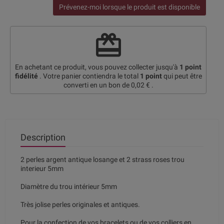
Prévenez-moi lorsque le produit est disponible
redeem
En achetant ce produit, vous pouvez collecter jusqu'à
1
point
fidélité
. Votre panier contiendra le total
1
point
qui peut être
converti en un bon de
0,02 €
.
Description
2 perles argent antique losange et 2 strass roses trou
interieur 5mm
Diamètre du trou intérieur 5mm
Très jolise perles originales et antiques.
Pour la confection de vos bracelets ou de vos colliers en