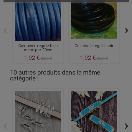
‹
›
Cuir ovale regaliz bleu
Cuir ovale regaliz noir
6
metal par 20cm
1,92 €
1,92 €
2,95 €
2,95 €
10 autres produits dans la même
catégorie :
‹
›