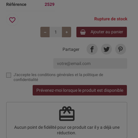
Référence
2529
favorite_border
Rupture de stock
Ajouter au panier
Partager
J'accepte
les conditions générales et la politique de
confidentialité
Prévenez-moi lorsque le produit est disponible
redeem
Aucun point de fidélité pour ce produit car il y a déjà une
réduction.