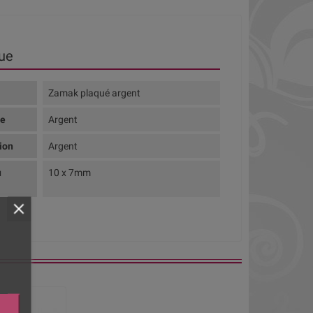
ue
Zamak plaqué argent
te
Argent
tion
Argent
u
10 x 7mm