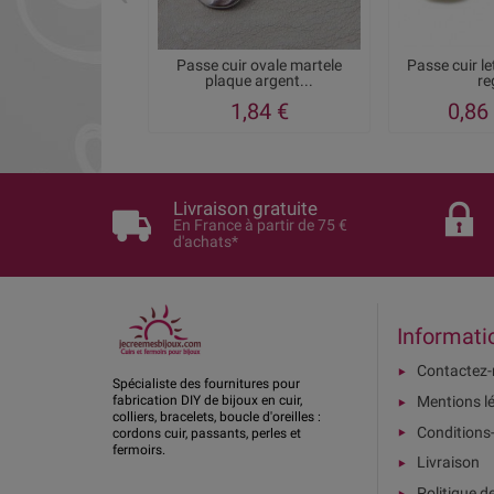
Passe cuir ovale martele
Passe cuir le
plaque argent...
re
1,84 €
0,86
Livraison gratuite
En France à partir de 75 €
d'achats*
Informati
Contactez
Spécialiste des fournitures pour
Mentions l
fabrication DIY de bijoux en cuir,
colliers, bracelets, boucle d'oreilles :
Conditions
cordons cuir, passants, perles et
fermoirs.
Livraison
Politique d