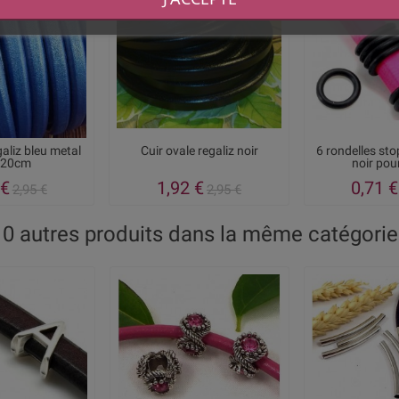
galiz bleu metal
Cuir ovale regaliz noir
6 rondelles st
 20cm
noir pour
 €
1,92 €
0,71 €
2,95 €
2,95 €
10 autres produits dans la même catégorie 