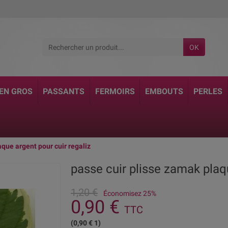
OK
 EN GROS
PASSANTS
FERMOIRS
EMBOUTS
PERLES
aque argent pour cuir regaliz
passe cuir plisse zamak plaqu
1,20 €
Économisez 25%
0,90 €
TTC
(0,90 € 1)