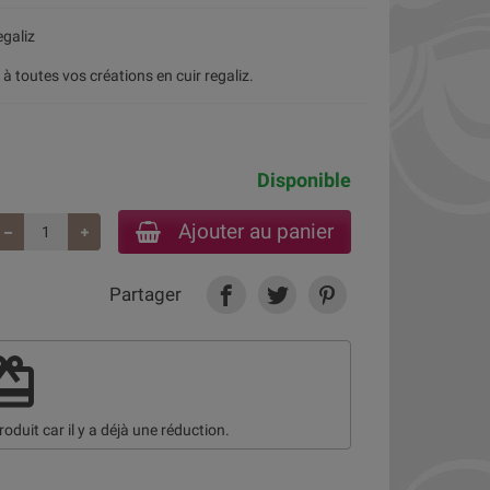
egaliz
à toutes vos créations en cuir regaliz.
Disponible
Ajouter au panier
Partager
deem
roduit car il y a déjà une réduction.