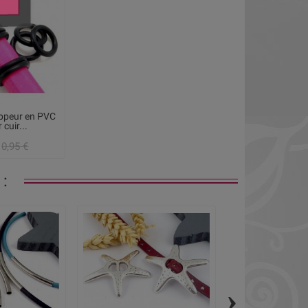
oppeur en PVC
 cuir...
0,95 €
:
›