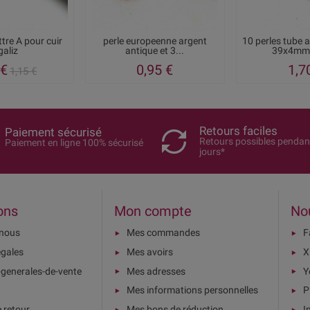
ttre A pour cuir
perle europeenne argent
10 perles tube 
galiz
antique et 3...
39x4mm 
 €
0,95 €
1,7
1,15 €
Retours faciles
Paiement sécurisé
Retours possibles pendan
Paiement en ligne 100% sécurisé
jours*
ons
Mon compte
No
-nous
Mes commandes
F
égales
Mes avoirs
X
-generales-de-vente
Mes adresses
Y
Mes informations personnelles
P
e retour
Mes bons de réduction
I