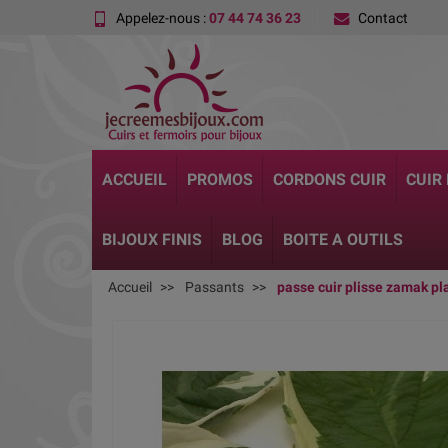
Appelez-nous :
07 44 74 36 23
Contact
ACCUEIL
PROMOS
CORDONS CUIR
CUIR
BIJOUX FINIS
BLOG
BOITE A OUTILS
Accueil
Passants
passe cuir plisse zamak pl