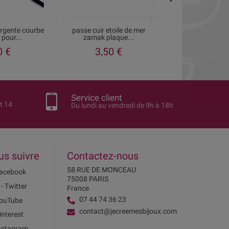
argente courbe
passe cuir etoile de mer
2 Passants poinc
pour...
zamak plaque...
or mat po
0 €
3,50 €
1,28 €
1
Service client
t 14
Du lundi au vendredi de 9h à 18h
us suivre
Contactez-nous
58 RUE DE MONCEAU
acebook
75008 PARIS
 - Twitter
France
07 44 74 36 23
ouTube
contact@jecreemesbijoux.com
interest
nstagram