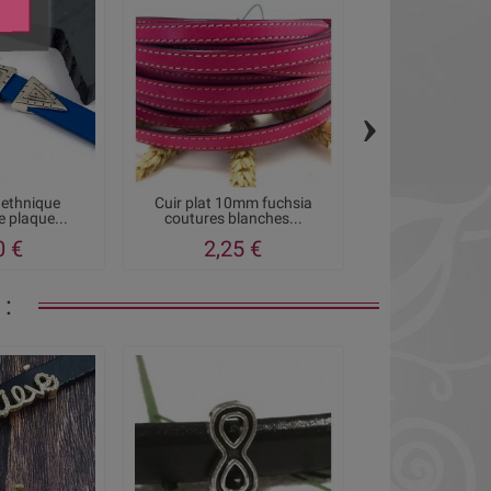
›
 ethnique
Cuir plat 10mm fuchsia
fermoir mag
 plaque...
coutures blanches...
geometrique et
0 €
2,25 €
5,95
: