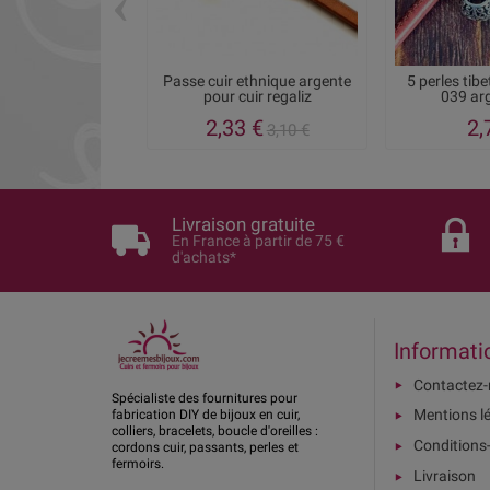
‹
Passe cuir ethnique argente
5 perles tibe
pour cuir regaliz
039 arg
2,33 €
2,
3,10 €
Livraison gratuite
En France à partir de 75 €
d'achats*
Informati
Contactez
Spécialiste des fournitures pour
Mentions l
fabrication DIY de bijoux en cuir,
colliers, bracelets, boucle d'oreilles :
Conditions
cordons cuir, passants, perles et
fermoirs.
Livraison