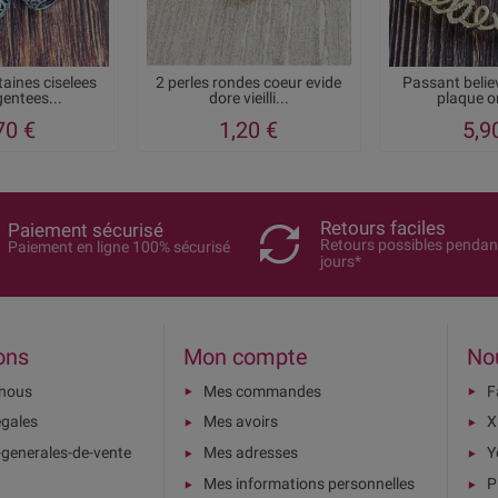
taines ciselees
2 perles rondes coeur evide
Passant belie
entees...
dore vieilli...
plaque o
70 €
1,20 €
5,9
Retours faciles
Paiement sécurisé
Retours possibles pendan
Paiement en ligne 100% sécurisé
jours*
ons
Mon compte
No
-nous
Mes commandes
F
égales
Mes avoirs
X
-generales-de-vente
Mes adresses
Y
Mes informations personnelles
P