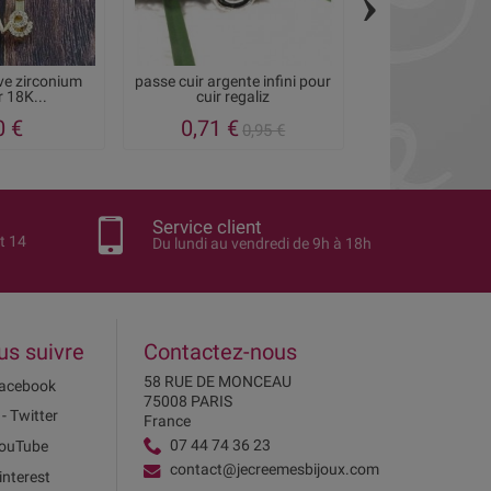
›
ve zirconium
passe cuir argente infini pour
Intercalaire pa
r 18K...
cuir regaliz
evide 2 tr
0 €
0,71 €
2,52
0,95 €
Service client
t 14
Du lundi au vendredi de 9h à 18h
us suivre
Contactez-nous
58 RUE DE MONCEAU
acebook
75008 PARIS
 - Twitter
France
07 44 74 36 23
ouTube
contact@jecreemesbijoux.com
interest