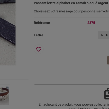
Passant lettre alphabet en zamak plaqué argent
Choisissez votre message pour personnaliser votre
Référence
2375
Lettre
favorite_border
re
En achetant ce produit, vous pouvez collecter 
total
1
point
qui peut être 