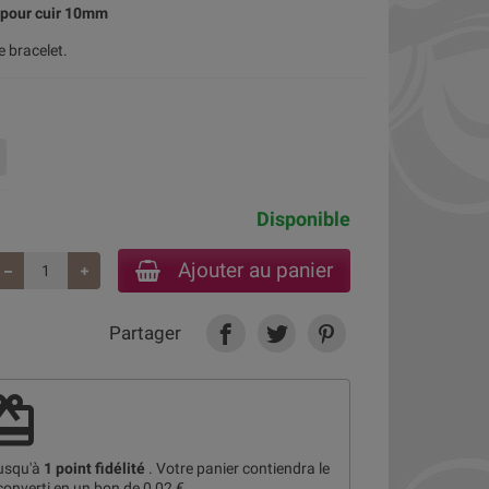
 pour cuir 10mm
 bracelet.
Disponible
Ajouter au panier
Partager
deem
jusqu'à
1
point fidélité
. Votre panier contiendra le
converti en un bon de
0,02 €
.