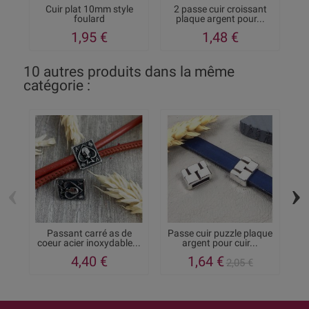
Cuir plat 10mm style
2 passe cuir croissant
foulard
plaque argent pour...
g
1,95 €
1,48 €
10 autres produits dans la même
catégorie :
‹
›
Passant carré as de
Passe cuir puzzle plaque
2
coeur acier inoxydable...
argent pour cuir...
4,40 €
1,64 €
2,05 €