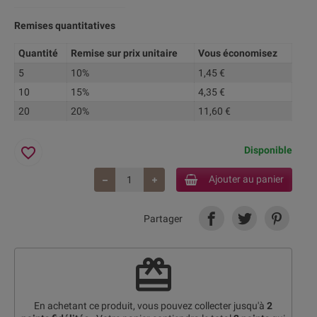
Remises quantitatives
Quantité
Remise sur prix unitaire
Vous économisez
5
10%
1,45 €
10
15%
4,35 €
20
20%
11,60 €
favorite_border
Disponible
Ajouter au panier
Partager
redeem
En achetant ce produit, vous pouvez collecter jusqu'à
2