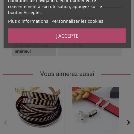
habitudes de navigation. Pour donner votre
Fiche technique
consentement à son utilisation, appuyez sur le
bouton Accepter.
Composition
Zamak plaqué argent
Plus d'informations
Personnaliser les cookies
Couleur de la
Argent
finition
J'ACCEPTE
Dimension du trou
10 x 2.5 mm
intérieur
Vous aimerez aussi
‹
›