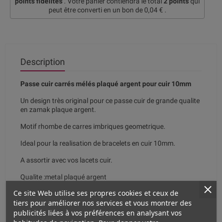
points fidélités
. Votre panier contiendra le total
2
points
qui
peut être converti en un bon de
0,04 €
.
Description
Passe cuir carrés mélés plaqué argent pour cuir 10mm
Un design très original pour ce passe cuir de grande qualite
en zamak plaque argent.
Motif rhombe de carres imbriques geometrique.
Ideal pour la realisation de bracelets en cuir 10mm.
A assortir avec vos lacets cuir.
Qualite :metal plaqué argent
Ce site Web utilise ses propres cookies et ceux de
Dimension 20x15mm Interieur : 10x2.5mm
tiers pour améliorer nos services et vous montrer des
publicités liées à vos préférences en analysant vos