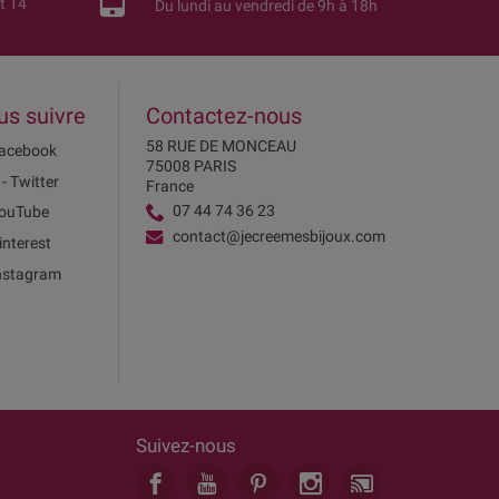
t 14
Du lundi au vendredi de 9h à 18h
us suivre
Contactez-nous
58 RUE DE MONCEAU
acebook
75008 PARIS
 - Twitter
France
07 44 74 36 23
ouTube
contact@jecreemesbijoux.com
interest
nstagram
Suivez-nous