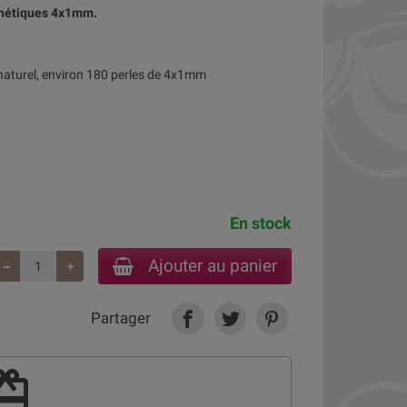
nthétiques 4x1mm.
 naturel, environ 180 perles de 4x1mm
En stock
Ajouter au panier
Partager
deem