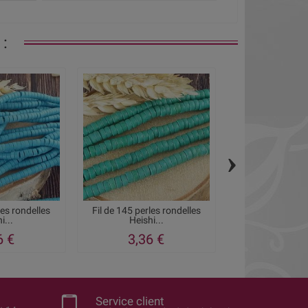
:
›
les rondelles
Fil de 145 perles rondelles
Fil de 80 ± perle
i...
Heishi...
etoile 6m
6 €
3,36 €
5,20
Service client