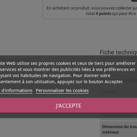
En achetant ce produit, vous pouvez collecter j
total
4
points
qui peut être
Fiche techniq
thétiques 4x1mm.
ite Web utilise ses propres cookies et ceux de tiers pour améliorer
Composition
services et vous montrer des publicités liées à vos préférences en
ysant vos habitudes de navigation. Pour donner votre
Couleur dominan
naturel, environ 180 perles de 4x1mm
entement à son utilisation, appuyez sur le bouton Accepter.
 d'informations
Personnaliser les cookies
ance. A associer avec des perles Heishi ou des
Largeur
Type de produit
J'ACCEPTE
Theme du bijou
Dimension du tro
intérieur