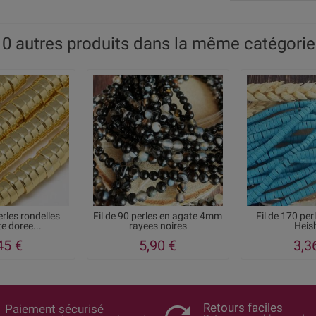
10 autres produits dans la même catégorie 
erles rondelles
Fil de 90 perles en agate 4mm
Fil de 170 per
e doree...
rayees noires
Heish
45 €
5,90 €
3,3
Retours faciles
Paiement sécurisé