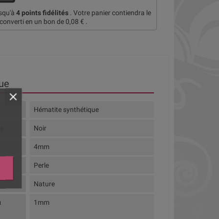
usqu'à
4
points fidélités
. Votre panier contiendra le
 converti en un bon de
0,08 €
.
ue
Hématite synthétique
te
Noir
4mm
Perle
Nature
u
1mm