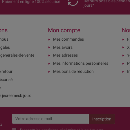
Retours possibles pendan
Paiement en ligne 100% sécurisé
jours*
ons
Mon compte
No
-nous
Mes commandes
F
égales
Mes avoirs
X
-generales-de-vente
Mes adresses
Y
Mes informations personnelles
P
e retour
Mes bons de réduction
I
écurisé
e
e jecreemesbijoux
ez
J'accepte
les conditions générales et la politique de