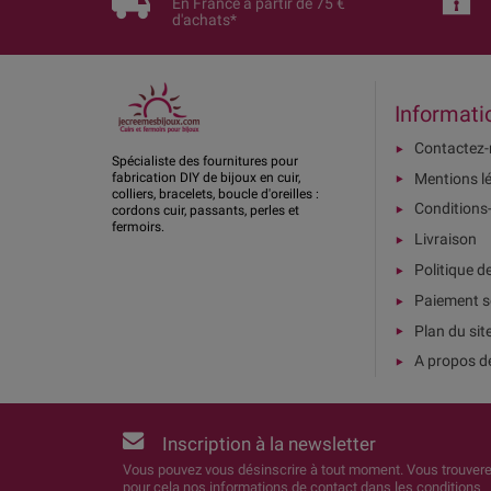
En France à partir de 75 €
d'achats*
Informati
Contactez
Spécialiste des fournitures pour
Mentions l
fabrication DIY de bijoux en cuir,
colliers, bracelets, boucle d'oreilles :
Conditions
cordons cuir, passants, perles et
fermoirs.
Livraison
Politique d
Paiement s
Plan du sit
A propos d
Inscription à la newsletter
Vous pouvez vous désinscrire à tout moment. Vous trouver
pour cela nos informations de contact dans les conditions