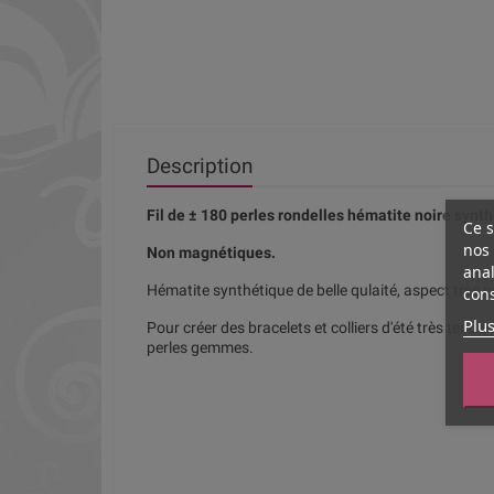
Description
Fil de ± 180 perles rondelles hématite noire syn
Ce s
nos 
Non magnétiques.
anal
Hématite synthétique de belle qulaité, aspect très 
cons
Plus
Pour créer des bracelets et colliers d'été très tend
perles gemmes.