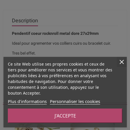
Description
Pendentif coeur rocknroll metal dore 27x29mm
Ideal pour agrementer vos colliers cuirs ou bracelet cuir.
Tres bel effet.
Dimensions. 27x28mm
Ce site Web utilise ses propres cookies et ceux de
tiers pour améliorer nos services et vous montrer des
Metal dore sans nickel et sans cadmium
publicités liées à vos préférences en analysant vos
habitudes de navigation. Pour donner votre
Vendu par une piece.
consentement à son utilisation, appuyez sur le
bouton Accepter.
Plus d'informations
Personnaliser les cookies
Vous aimerez aussi
J'ACCEPTE