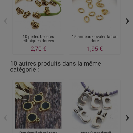
‹
›
10 perles belieres
15 anneaux ovales laiton
Co
ethniques dorees
dore
11x5mm...
2,70 €
1,95 €
10 autres produits dans la même
catégorie :
‹
›