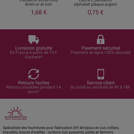
Pendentif vitrail rond
Lettre C pendentif
Po
8mm or et noir
alphabet plaque argent
1,68 €
0,75 €
Livraison gratuite
Paiement sécurisé
En France à partir de 75 €
Paiement en ligne 100% sécurisé
d'achats*
Retours faciles
Service client
Retours possibles pendant 14
Du lundi au vendredi de 9h à 18h
jours*
Spécialiste des fournitures pour fabrication DIY de bijoux en cuir, colliers,
bracelets, boucle d'oreilles : cordons cuir, passants, perles et fermoirs.