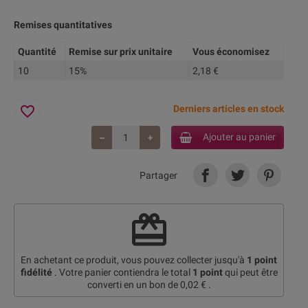
Remises quantitatives
Quantité
Remise sur prix unitaire
Vous économisez
10
15%
2,18 €
favorite_border
Derniers articles en stock
Ajouter au panier
Partager
redeem
En achetant ce produit, vous pouvez collecter jusqu'à
1
point
fidélité
. Votre panier contiendra le total
1
point
qui peut être
converti en un bon de
0,02 €
.