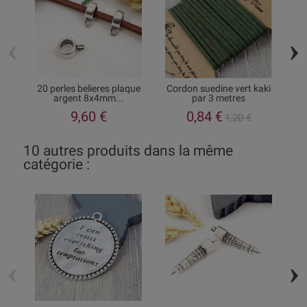
‹
›
20 perles belieres plaque
Cordon suedine vert kaki
C
argent 8x4mm...
par 3 metres
9,60 €
0,84 €
1,20 €
10 autres produits dans la même
catégorie :
‹
›