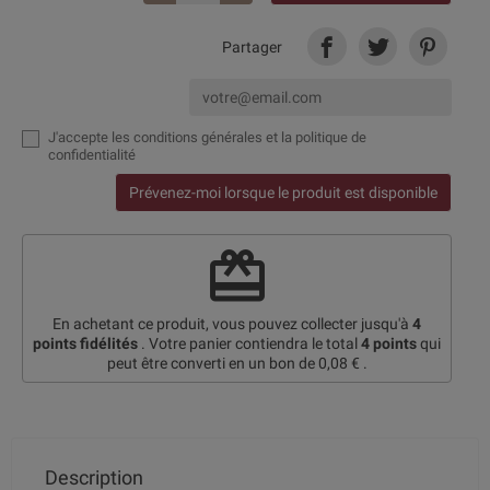
Partager
J'accepte
les conditions générales et la politique de
confidentialité
Prévenez-moi lorsque le produit est disponible
redeem
En achetant ce produit, vous pouvez collecter jusqu'à
4
points fidélités
. Votre panier contiendra le total
4
points
qui
peut être converti en un bon de
0,08 €
.
Description