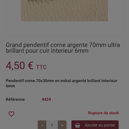
Grand pendentif corne argente 70mm ultra
brillant pour cuir interieur 6mm
4,50 €
TTC
Pendentif corne 70x30mm en métal argenté brillant interieur
6mm
Référence
4424
favorite_border
Rupture de stock
Ajouter au panier