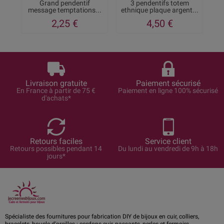
Grand pendentif
3 pendentifs totem
message temptations...
ethnique plaque argent...
a
2,25 €
4,50 €
Livraison gratuite
Paiement sécurisé
En France à partir de 75 €
Paiement en ligne 100% sécurisé
d'achats*
Retours faciles
Service client
Retours possibles pendant 14
Du lundi au vendredi de 9h à 18h
jours*
Spécialiste des fournitures pour fabrication DIY de bijoux en cuir, colliers,
bracelets, boucle d'oreilles : cordons cuir, passants, perles et fermoirs.