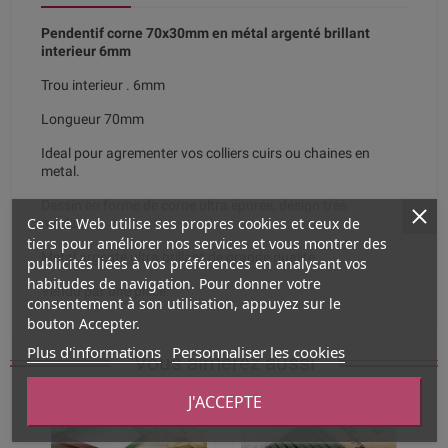
Pendentif corne 70x30mm en métal argenté brillant
interieur 6mm
Trou interieur . 6mm
Longueur 70mm
Ideal pour agrementer vos colliers cuirs ou chaines en
metal.
Dessin en forme de corne ultra épurée, design très
Ce site Web utilise ses propres cookies et ceux de
moderne.
tiers pour améliorer nos services et vous montrer des
Metal argenté ultra brillant de grande qualite
publicités liées à vos préférences en analysant vos
habitudes de navigation. Pour donner votre
Vendu par une piece.
consentement à son utilisation, appuyez sur le
bouton Accepter.
Plus d'informations
Personnaliser les cookies
Vous aimerez aussi
J'ACCEPTE