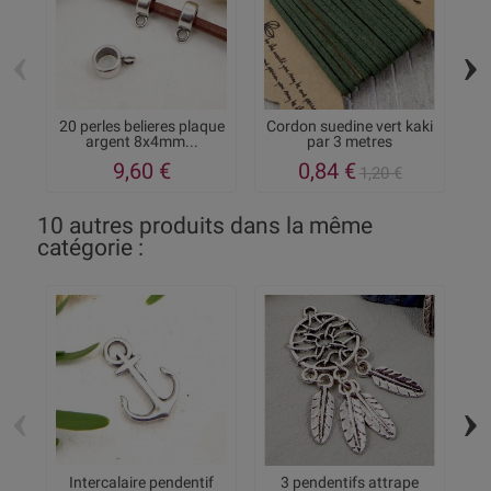
‹
›
20 perles belieres plaque
Cordon suedine vert kaki
C
argent 8x4mm...
par 3 metres
9,60 €
0,84 €
1,20 €
10 autres produits dans la même
catégorie :
‹
›
Intercalaire pendentif
3 pendentifs attrape