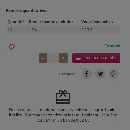
Remises quantitatives
Quantité
Remise sur prix unitaire
Vous économisez
10
15%
2,33 €
favorite_border
En stock
Ajouter au panier
Partager
redeem
En achetant ce produit, vous pouvez collecter jusqu'à
1
point
fidélité
. Votre panier contiendra le total
1
point
qui peut être
converti en un bon de
0,02 €
.