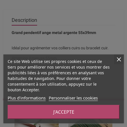
Description
Grand pendentif ange metal argente 55x39mm
Idéal pour agrémenter vos colliers cuirs ou bracelet cuir.
Attention il mesure 55mm.
Ce site Web utilise ses propres cookies et ceux de
tiers pour améliorer nos services et vous montrer des
Métal argenté nickel and cadmium safe
publicités liées à vos préférences en analysant vos
habitudes de navigation. Pour donner votre
Vendu par une pièce.
consentement à son utilisation, appuyez sur le
bouton Accepter.
Plus d'informations
Personnaliser les cookies
Vous aimerez aussi
J'ACCEPTE