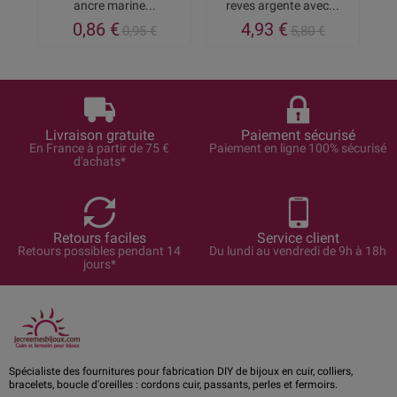
ancre marine...
reves argente avec...
a
0,86 €
4,93 €
0,95 €
5,80 €
Livraison gratuite
Paiement sécurisé
En France à partir de 75 €
Paiement en ligne 100% sécurisé
d'achats*
Retours faciles
Service client
Retours possibles pendant 14
Du lundi au vendredi de 9h à 18h
jours*
Spécialiste des fournitures pour fabrication DIY de bijoux en cuir, colliers,
bracelets, boucle d'oreilles : cordons cuir, passants, perles et fermoirs.