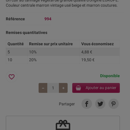
Un cuir au tannage végétal de grande qualité d'origine EUROPE.
Couleur centrale marron vintage usé beige et marron coutures.
Référence
994
Remises quantitatives
Quantité
Remise sur prix unitaire
Vous économisez
5
10%
4,88 €
10
20%
19,50 €
favorite_border
Disponible
Ajouter au panier
Partager
redeem