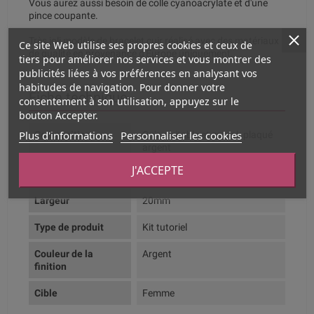
Vous aurez aussi besoin de colle cyanoacrylate et d'une
pince coupante.
Très joli modèle de bracelet cuir réalisé avec des matériaux
Ce site Web utilise ses propres cookies et ceux de
de qualité en provenance d'Europe uniquement.
tiers pour améliorer nos services et vous montrer des
publicités liées à vos préférences en analysant vos
habitudes de navigation. Pour donner votre
Fiche technique
consentement à son utilisation, appuyez sur le
bouton Accepter.
Plus d'informations
Personnaliser les cookies
Composition
Cuir véritable et zamak plaqué
argent
J'ACCEPTE
Couleur dominante
Marron moyen
Largeur
20mm
Type de produit
Kit tutoriel
Couleur de la
Argent
finition
Cible
Femme