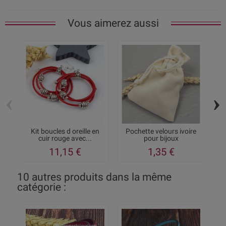
Vous aimerez aussi
‹
›
Kit boucles d oreille en
Pochette velours ivoire
K
cuir rouge avec...
pour bijoux
11,15 €
1,35 €
10 autres produits dans la même
catégorie :