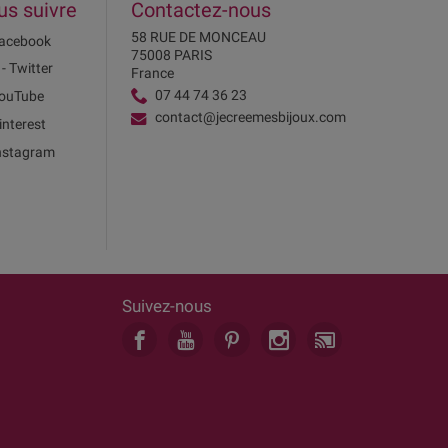
us suivre
Contactez-nous
58 RUE DE MONCEAU
acebook
75008 PARIS
 - Twitter
France
07 44 74 36 23
ouTube
contact@jecreemesbijoux.com
interest
nstagram
Suivez-nous