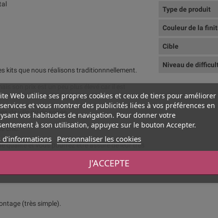
tal
Type de produit
Couleur de la fini
Cible
Niveau de difficul
les kits que nous réalisons traditionnnellement.
 mais son prix est un peu plus élevé car il est
ite Web utilise ses propres cookies et ceux de tiers pour améliorer
services et vous montrer des publicités liées à vos préférences en
s de ville ou de soirée.
ysant vos habitudes de navigation. Pour donner votre
entement à son utilisation, appuyez sur le bouton Accepter.
e chic.
 d'informations
Personnaliser les cookies
 qualité et vous pourrez être assuré de leur très
J'ACCEPTE
montage (très simple).