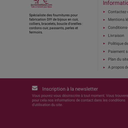
Informati
Contactez
Spécialiste des fournitures pour
Mentions l
fabrication DIY de bijoux en cuir,
colliers, bracelets, boucle d'oreilles :
Conditions
cordons cuir, passants, perles et
fermoirs.
Livraison
Politique d
Paiement s
Plan du sit
A propos d
Inscription à la newsletter
Vous pouvez vous désinscrire à tout moment. Vous trouver
pour cela nos informations de contact dans les conditions
d'utilisation du site.