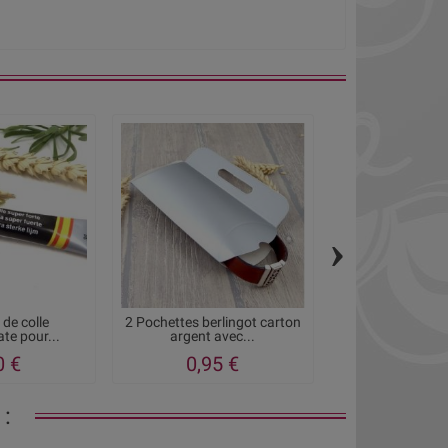
›
 de colle
2 Pochettes berlingot carton
Pochette cadeau
te pour...
argent avec...
clair pour 
0 €
0,95 €
1,05
: