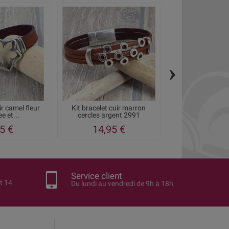
›
ir camel fleur
Kit bracelet cuir marron
Kit tutoriel bra
e et...
cercles argent 2991
marron av
5 €
14,95 €
9,50
Service client
t 14
Du lundi au vendredi de 9h à 18h