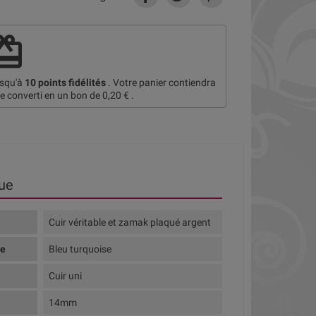
deem
usqu'à
10
points fidélités
. Votre panier contiendra
re converti en un bon de
0,20 €
.
ue
Cuir véritable et zamak plaqué argent
te
Bleu turquoise
Cuir uni
14mm