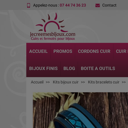
Appelez-nous :
07 44 74 36 23
Contact
ACCUEIL
PROMOS
CORDONS CUIR
CUIR
BIJOUX FINIS
BLOG
BOITE A OUTILS
Accueil
Kits bijoux cuir
Kits bracelets cuir