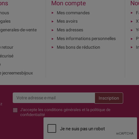
ons
Mon compte
No
-nous
Mes commandes
F
égales
Mes avoirs
X
-generales-de-vente
Mes adresses
Y
Mes informations personnelles
P
e retour
Mes bons de réduction
I
écurisé
e
e jecreemesbijoux
ez
J'accepte
les conditions générales et la politique de
confidentialité