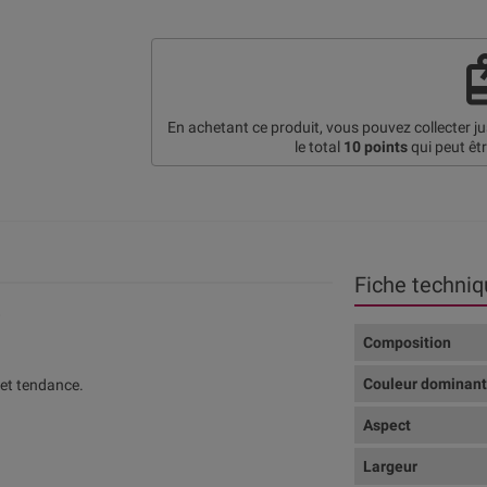
re
En achetant ce produit, vous pouvez collecter j
le total
10
points
qui peut êt
Fiche techniq
.
Composition
Couleur dominan
 et tendance.
Aspect
Largeur