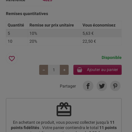
Remises quantitatives
Quantité
Remise sur prix unitaire
Vous économisez
5
10%
5,63 €
10
20%
22,50 €
favorite_border
Disponible
Ajouter au panier
Partager
redeem
En achetant ce produit, vous pouvez collecter jusqu'à
11
points fidélités
. Votre panier contiendra le total
11
points