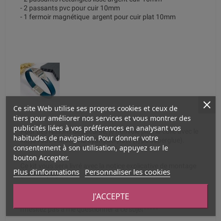
- 2 passants pvc pour cuir 10mm
- 1 fermoir magnétique argent pour cuir plat 10mm
Ce site Web utilise ses propres cookies et ceux de
tiers pour améliorer nos services et vous montrer des
publicités liées à vos préférences en analysant vos
Pour des raisons de sécurité, je n'envoie plus la colle avec le
habitudes de navigation. Pour donner votre
kit, je vous conseille la cyanoacrylate (type superglue).
consentement à son utilisation, appuyez sur le
bouton Accepter.
Ce kit vous sera livré avec la notice explicative de montage
Plus d'informations
Personnaliser les cookies
(très simple).
***** ce kit est livrable avec toutes autres couleurs de cuir
J'ACCEPTE
(noir, marron, vert, rose, bleu, turquoise, fushia, camel....)
n'hésitez pas à me questionner à ce sujet*****