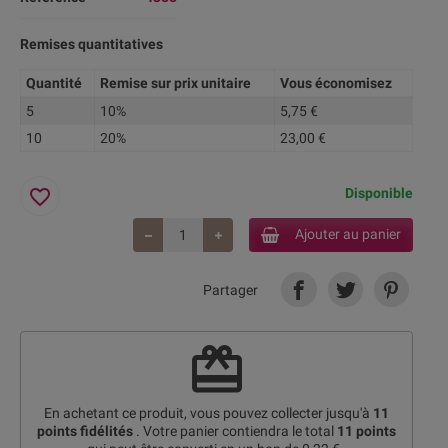
Remises quantitatives
Quantité
Remise sur prix unitaire
Vous économisez
5
10%
5,75 €
10
20%
23,00 €
favorite_border
Disponible
Ajouter au panier
Partager
redeem
En achetant ce produit, vous pouvez collecter jusqu'à
11
points fidélités
. Votre panier contiendra le total
11
points