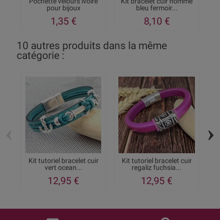
Pochette velours ivoire
Kit bracelet cuir homme
pour bijoux
bleu fermoir...
1,35 €
8,10 €
10 autres produits dans la même
catégorie :
‹
›
Kit tutoriel bracelet cuir
Kit tutoriel bracelet cuir
Kit
vert ocean...
regaliz fuchsia...
12,95 €
12,95 €