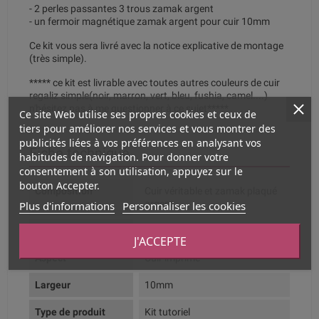
- 2 perles passantes 3 trous zamak argent
- un fermoir magnétique zamak argent pour cuir 10mm
Ce kit vous sera livré avec la notice explicative de montage
(très simple).
***** ce kit est livrable avec toutes autres couleurs de cuir
regaliz simple(noir, marron, vert, bleu, fushia, camel....)
n'hésitez pas à me questionner à ce sujet*****
Ce site Web utilise ses propres cookies et ceux de
tiers pour améliorer nos services et vous montrer des
publicités liées à vos préférences en analysant vos
Fiche technique
habitudes de navigation. Pour donner votre
consentement à son utilisation, appuyez sur le
bouton Accepter.
Composition
Cuir véritable et zamak plaqué
Plus d'informations
Personnaliser les cookies
argent
Couleur dominante
Bleu turquoise
J'ACCEPTE
Aspect
Cuir imprimé
Largeur
10mm
Type de produit
Kit tutoriel