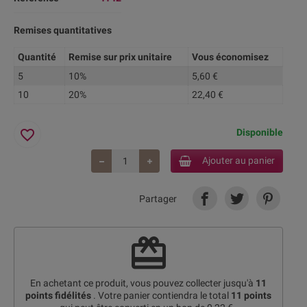
Remises quantitatives
Quantité
Remise sur prix unitaire
Vous économisez
5
10%
5,60 €
10
20%
22,40 €
favorite_border
Disponible
Ajouter au panier
Partager
redeem
En achetant ce produit, vous pouvez collecter jusqu'à
11
points fidélités
. Votre panier contiendra le total
11
points