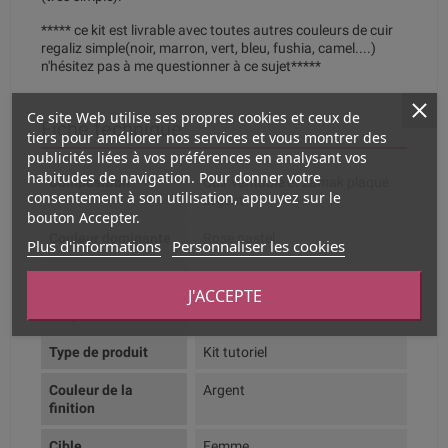
***** ce kit est livrable avec toutes autres couleurs de cuir
regaliz simple(noir, marron, vert, bleu, fushia, camel....)
n'hésitez pas à me questionner à ce sujet*****
Ce site Web utilise ses propres cookies et ceux de
Fiche technique
tiers pour améliorer nos services et vous montrer des
publicités liées à vos préférences en analysant vos
habitudes de navigation. Pour donner votre
Composition
Cuir véritable et zamak plaqué
consentement à son utilisation, appuyez sur le
argent
bouton Accepter.
Couleur dominante
Rose pastel
Plus d'informations
Personnaliser les cookies
Aspect
Cuir imprimé
J'ACCEPTE
Largeur
10mm
Type de produit
Kit tutoriel
Couleur de la
Argent
finition
Cible
Femme