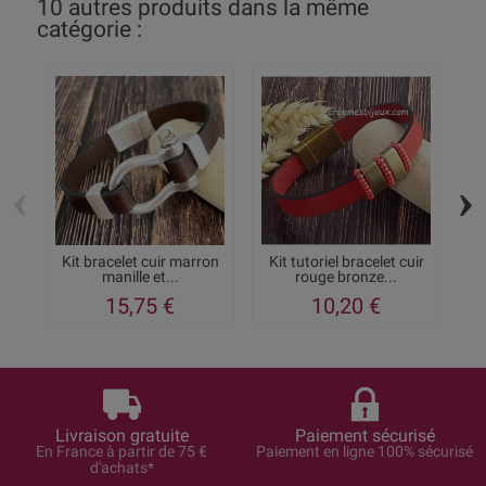
10 autres produits dans la même
catégorie :
‹
›
Kit bracelet cuir marron
Kit tutoriel bracelet cuir
K
manille et...
rouge bronze...
15,75 €
10,20 €
Livraison gratuite
Paiement sécurisé
En France à partir de 75 €
Paiement en ligne 100% sécurisé
d'achats*