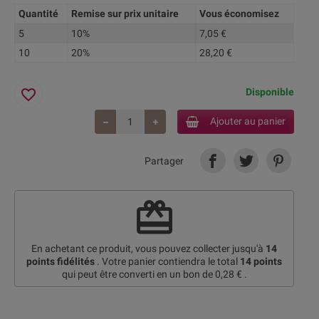
Quantité
Remise sur prix unitaire
Vous économisez
5
10%
7,05 €
10
20%
28,20 €
favorite_border
Disponible
Ajouter au panier
Partager
redeem
En achetant ce produit, vous pouvez collecter jusqu'à
14
points fidélités
. Votre panier contiendra le total
14
points
qui peut être converti en un bon de
0,28 €
.