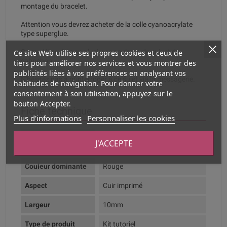
montage du bracelet.
Attention vous devrez acheter de la colle cyanoacrylate
type superglue.
Ce site Web utilise ses propres cookies et ceux de
Ce modèle existe en plusieurs couleurs de cuir et de
cabochon.
tiers pour améliorer nos services et vous montrer des
publicités liées à vos préférences en analysant vos
N'hésitez pas à m'interroger à ce sujet via la messagerie.
habitudes de navigation. Pour donner votre
consentement à son utilisation, appuyez sur le
bouton Accepter.
Fiche technique
Plus d'informations
Personnaliser les cookies
Composition
Cuir véritable et zamak plaqué
J'ACCEPTE
argent
Couleur dominante
Rouge
Aspect
Cuir imprimé
Largeur
10mm
Type de produit
Kit tutoriel