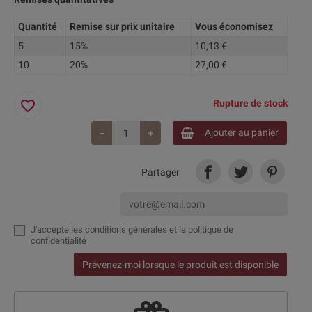
Quantité
Remise sur prix unitaire
Vous économisez
5
15%
10,13 €
10
20%
27,00 €
favorite_border
Rupture de stock
Ajouter au panier
Partager
J'accepte
les conditions générales et la politique de
confidentialité
Prévenez-moi lorsque le produit est disponible