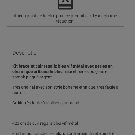
redeem
Aucun point de fidélité pour ce produit car il y a déjà une
réduction.
Description
Kit bracelet cuir regaliz bleu vif métal avec perles en
céramique artisanale bleu irisé
et perles poiçons en
zamak plaqué argent.
Très original avec son style bohème ethnique, très facile à
réaliser.
Ce kit très facile à réaliser comprend :
- 20 cm de cuir régaliz bleu vif métal
- un fermoir crochet regaliz plaqué argent haute qualité