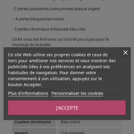
- 2 perles passantes poinçonnées plaqué argent
- 4 perles bloquantes noires
- 3 perles céramique artisanale bleu clair
Ce kit vous est livré avec un tutoriel pas à pas pour le
montage du bracelet.
Ce site Web utilise ses propres cookies et ceux de
Attention vous devrez acheter de la colle cyanoacrylate
tiers pour améliorer nos services et vous montrer des
type superglue.
publicités liées à vos préférences en analysant vos
N'hésitez pas à m'interroger à ce sujet via la messagerie.
habitudes de navigation. Pour donner votre
consentement à son utilisation, appuyez sur le
bouton Accepter.
Fiche technique
Plus d'informations
Personnaliser les cookies
Composition
Cuir véritable et zamak plaqué
J'ACCEPTE
argent
Couleur dominante
Bleu metal
Aspect
Cuir imprimé