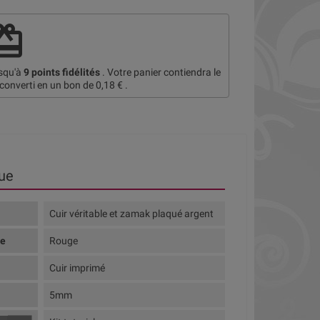
deem
usqu'à
9
points fidélités
. Votre panier contiendra le
 converti en un bon de
0,18 €
.
ue
Cuir véritable et zamak plaqué argent
te
Rouge
Cuir imprimé
5mm