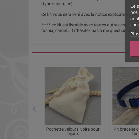
(type superglue).
Ce s
nos 
Ce kit vous sera livré avec la notice explicative de 
anal
cons
***** ce kit est livrable avec toutes autres couleurs d
fushia, camel....) n'hésitez pas à me questionner à c
Plus
‹
Pochette velours ivoire pour
Kit bracelet 
bijoux
ferm