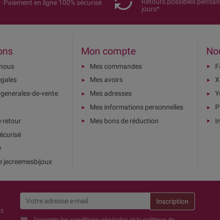
Retours possibles pendan
Paiement en ligne 100% sécurisé
jours*
ons
Mon compte
No
-nous
Mes commandes
F
égales
Mes avoirs
X
-generales-de-vente
Mes adresses
Y
Mes informations personnelles
P
e retour
Mes bons de réduction
I
écurisé
e
e jecreemesbijoux
ez
J'accepte
les conditions générales et la politique de