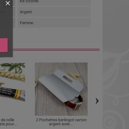
Kit tutoriel
tion
Argent
Femme
›
 de colle
2 Pochettes berlingot carton
Pochette cadeau
te pour...
argent avec...
clair pour 