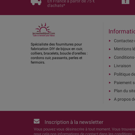
En France à partir de 75 €
d'achats*
Informati
Contactez
Spécialiste des fournitures pour
Mentions l
fabrication DIY de bijoux en cuir,
colliers, bracelets, boucle d'oreilles :
Conditions
cordons cuir, passants, perles et
fermoirs.
Livraison
Politique d
Paiement s
Plan du sit
A propos d
Inscription à la newsletter
Vous pouvez vous désinscrire à tout moment. Vous trouver
pour cela nos informations de contact dans les conditions