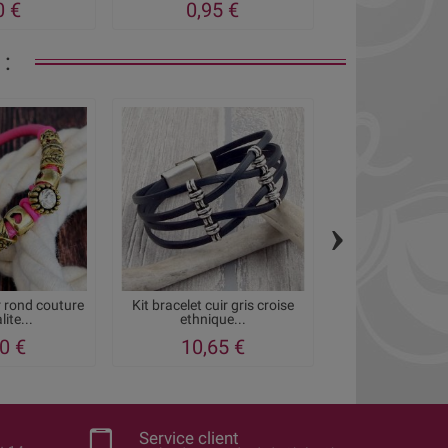
0 €
0,95 €
1,05
:
›
ir rond couture
Kit bracelet cuir gris croise
Kit bracelet cui
ite...
ethnique...
croise ar
0 €
10,65 €
11,95
Service client