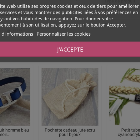
Type de produit
ite Web utilise ses propres cookies et ceux de tiers pour améliorer
services et vous montrer des publicités liées à vos préférences en
Couleur de la fini
montage (très simple).
ysant vos habitudes de navigation. Pour donner votre
entement à son utilisation, appuyez sur le bouton Accepter.
Cible
e cuir (noir, marron, vert, rose, bleu, turquoise,
e sujet*****
 d'informations
Personnaliser les cookies
J'ACCEPTE
Vous aimerez aussi
cuir homme bleu
Pochette cadeau jute ecru
Petit tube
oir...
pour bijoux
cyanoacryla