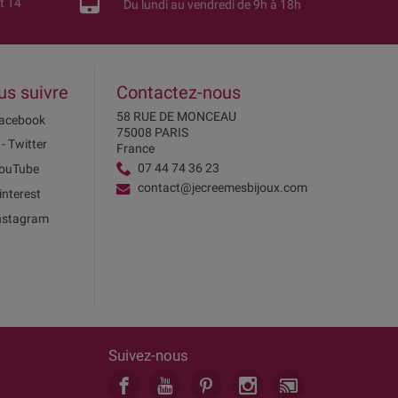
t 14
Du lundi au vendredi de 9h à 18h
us suivre
Contactez-nous
58 RUE DE MONCEAU
acebook
75008 PARIS
 - Twitter
France
07 44 74 36 23
ouTube
contact@jecreemesbijoux.com
interest
nstagram
Suivez-nous