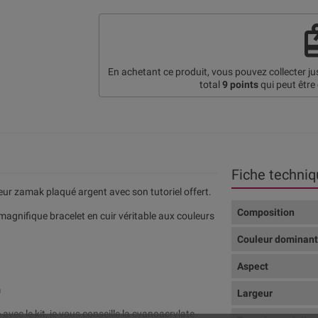
re
En achetant ce produit, vous pouvez collecter j
total
9
points
qui peut être
Fiche techniq
oeur zamak plaqué argent avec son tutoriel offert.
Composition
magnifique bracelet en cuir véritable aux couleurs
Couleur dominan
Aspect
m
Largeur
 avec le kit, je vous conseille la cyanoacrylate