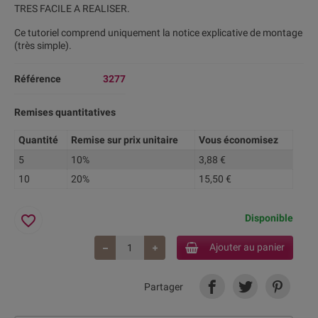
TRES FACILE A REALISER.
Ce tutoriel comprend uniquement la notice explicative de montage
(très simple).
Référence
3277
Remises quantitatives
Quantité
Remise sur prix unitaire
Vous économisez
5
10%
3,88 €
10
20%
15,50 €
favorite_border
Disponible
Ajouter au panier
Partager