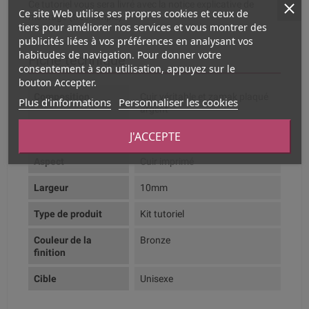
Ce tutoriel vous sera livré avec la notice explicative de
Ce site Web utilise ses propres cookies et ceux de
montage (très simple).
tiers pour améliorer nos services et vous montrer des
publicités liées à vos préférences en analysant vos
habitudes de navigation. Pour donner votre
Fiche technique
consentement à son utilisation, appuyez sur le
bouton Accepter.
Composition
Cuir véritable et zamak plaqué
Plus d'informations
Personnaliser les cookies
argent
J'ACCEPTE
Couleur dominante
Naturel
Aspect
Cuir imprimé
Largeur
10mm
Type de produit
Kit tutoriel
Couleur de la
Bronze
finition
Cible
Unisexe