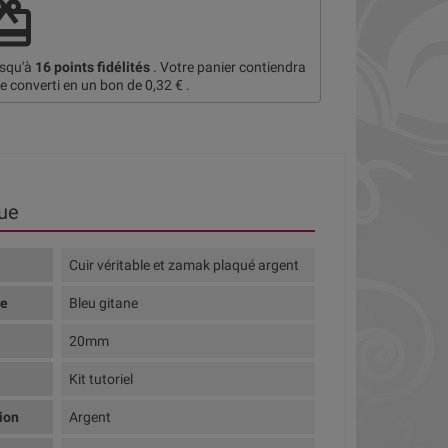
deem
usqu'à
16
points fidélités
. Votre panier contiendra
re converti en un bon de
0,32 €
.
ue
Cuir véritable et zamak plaqué argent
te
Bleu gitane
20mm
Kit tutoriel
tion
Argent