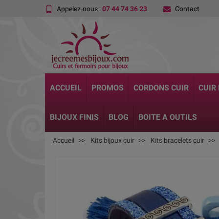
Appelez-nous :
07 44 74 36 23
Contact
ACCUEIL
PROMOS
CORDONS CUIR
CUIR
BIJOUX FINIS
BLOG
BOITE A OUTILS
Accueil
Kits bijoux cuir
Kits bracelets cuir