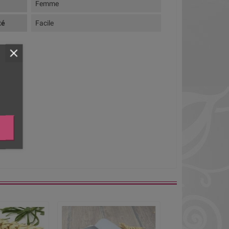
Femme
té
Facile