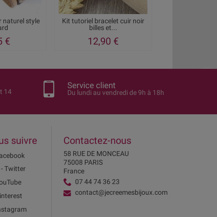
r naturel style
Kit tutoriel bracelet cuir noir
Kit bracelet cuir
ard
billes et...
ethnique
5 €
12,90 €
11,40
Service client
t 14
Du lundi au vendredi de 9h à 18h
us suivre
Contactez-nous
58 RUE DE MONCEAU
acebook
75008 PARIS
 - Twitter
France
07 44 74 36 23
ouTube
contact@jecreemesbijoux.com
interest
nstagram