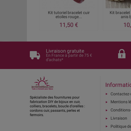
Kit tutoriel bracelet cuir
Kit bracelet
etoiles rouge...
anis b
11,50 €
10
Livraison gratuite
En France à partir de 75 €
d'achats*
Informati
Contactez
Spécialiste des fournitures pour
Mentions l
fabrication DIY de bijoux en cuir,
colliers, bracelets, boucle d'oreilles :
Conditions
cordons cuir, passants, perles et
fermoirs.
Livraison
Politique d