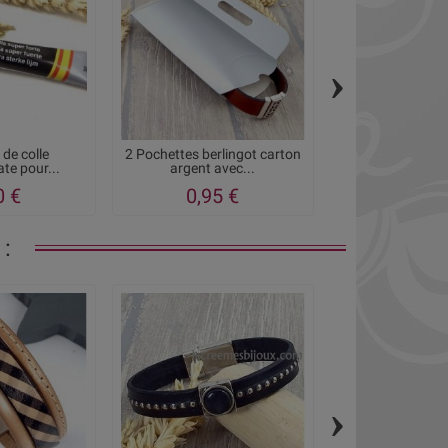
›
 de colle
2 Pochettes berlingot carton
Pochette cadeau
te pour...
argent avec...
clair pour 
0 €
0,95 €
1,05
:
›