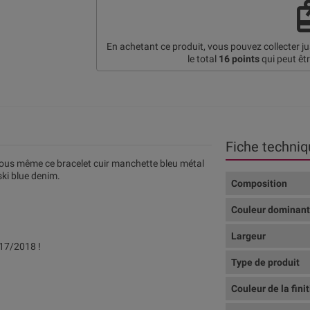
re
En achetant ce produit, vous pouvez collecter j
le total
16
points
qui peut êt
Fiche techniq
ous même ce bracelet cuir manchette bleu métal
ski blue denim.
Composition
Couleur dominan
Largeur
17/2018 !
Type de produit
Couleur de la fini