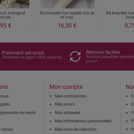
 cuir orange et
Kit bracelet cuir regaliz noir et
Kit bracelet cui
oucle...
or rose
foul
,95 €
16,30 €
9,7
Retours faciles
Paiement sécurisé
Retours possibles pendan
Paiement en ligne 100% sécurisé
jours*
ons
Mon compte
No
-nous
Mes commandes
F
égales
Mes avoirs
X
-generales-de-vente
Mes adresses
Y
Mes informations personnelles
P
e retour
Mes bons de réduction
I