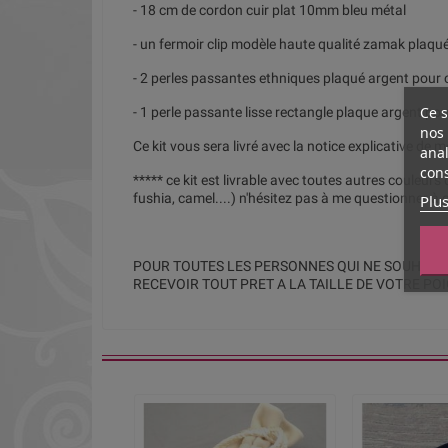
- 18 cm de cordon cuir plat 10mm bleu métal
- un fermoir clip modèle haute qualité zamak plaq
- 2 perles passantes ethniques plaqué argent pour
Ce s
- 1 perle passante lisse rectangle plaque argent po
nos 
Ce kit vous sera livré avec la notice explicative de 
anal
cons
***** ce kit est livrable avec toutes autres couleurs
fushia, camel....) n'hésitez pas à me questionner à c
Plus
POUR TOUTES LES PERSONNES QUI NE SOUHAITE
RECEVOIR TOUT PRET A LA TAILLE DE VOTRE PO