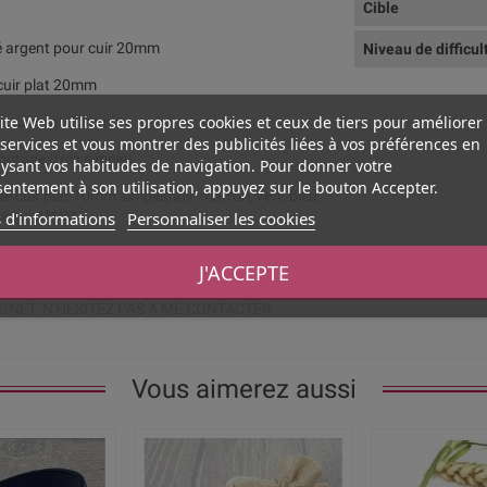
Cible
ué argent pour cuir 20mm
Niveau de difficul
 cuir plat 20mm
ite Web utilise ses propres cookies et ceux de tiers pour améliorer
ur cuir plat 20mm
services et vous montrer des publicités liées à vos préférences en
montage (très simple).
ysant vos habitudes de navigation. Pour donner votre
entement à son utilisation, appuyez sur le bouton Accepter.
 de cuir plat 10mm simple(noir, marron, vert, bleu,
e sujet*****
 d'informations
Personnaliser les cookies
J'ACCEPTE
NT PAS REALISER CE BRACELET MAIS LE
IGNET, N'HESITEZ PAS A ME CONTACTER
Vous aimerez aussi