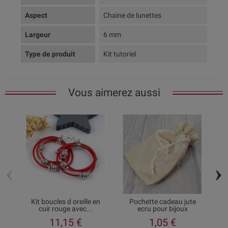
Aspect
Chaine de lunettes
Largeur
6 mm
Type de produit
Kit tutoriel
Vous aimerez aussi
‹
›
Kit boucles d oreille en
Pochette cadeau jute
cuir rouge avec...
ecru pour bijoux
c
11,15 €
1,05 €