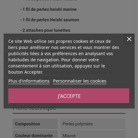
- 1 fil de perles heishi marine
- 1 fil de perles Heishi saumon
- 2 attaches pour lunettes
Ce site Web utilise ses propres cookies et ceux de
- 2 cache perles argent
tiers pour améliorer nos services et vous montrer des
- Lettres love et peace
publicités liées à vos préférences en analysant vos
habitudes de navigation. Pour donner votre
consentement à son utilisation, appuyez sur le
bouton Accepter.
Ce kit vous est livré avec un tutoriel pas à pas pour le
montage de la chaine de lunettes
Plus d'informations
Personnaliser les cookies
J'ACCEPTE
Fiche technique
Composition
Perles polymère
Couleur dominante
Mauve