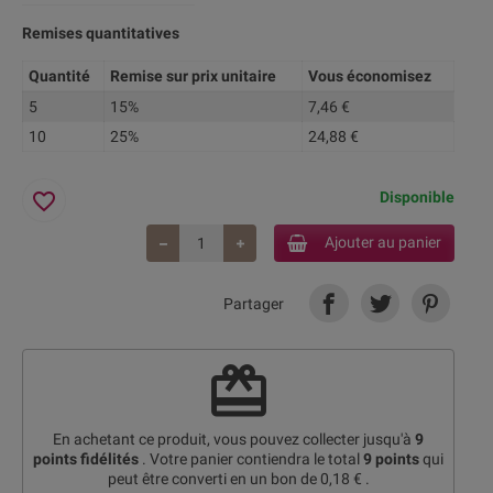
Remises quantitatives
Quantité
Remise sur prix unitaire
Vous économisez
5
15%
7,46 €
10
25%
24,88 €
favorite_border
Disponible
Ajouter au panier
Partager
redeem
En achetant ce produit, vous pouvez collecter jusqu'à
9
points fidélités
. Votre panier contiendra le total
9
points
qui
peut être converti en un bon de
0,18 €
.