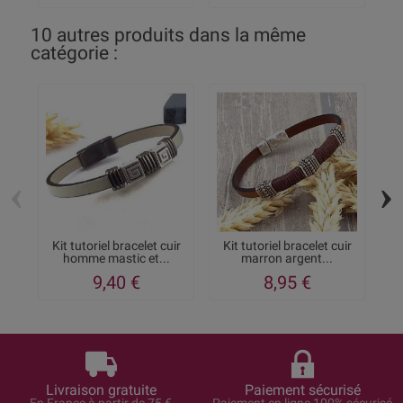
10 autres produits dans la même
catégorie :
‹
›
Kit tutoriel bracelet cuir
Kit tutoriel bracelet cuir
homme mastic et...
marron argent...
p
9,40 €
8,95 €
Livraison gratuite
Paiement sécurisé
En France à partir de 75 €
Paiement en ligne 100% sécurisé