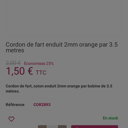
Cordon de fart enduit 2mm orange par 3.5
metres
2,00 €
Économisez 25%
1,50 €
TTC
Cordon de fart, coton enduit 2mm orange par bobine de 3.5
mètres.
Référence
COR2893
favorite_border
En stock