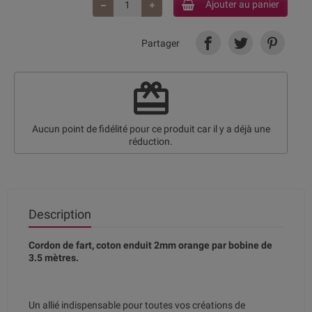
Ajouter au panier
Partager
redeem
Aucun point de fidélité pour ce produit car il y a déjà une
réduction.
Description
Cordon de fart, coton enduit 2mm orange par bobine de
3.5 mètres.
Un allié indispensable pour toutes vos créations de