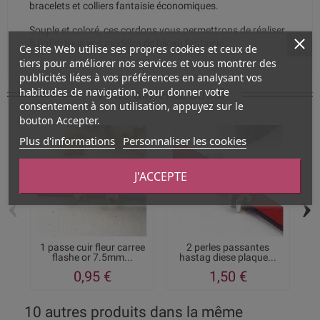
bracelets et colliers fantaisie économiques.
Souple et coloré, ces cordons vous permettrons de réaliser
à l'infini tous vos modèles de bijoxu fantaisie.
Ce site Web utilise ses propres cookies et ceux de
tiers pour améliorer nos services et vous montrer des
publicités liées à vos préférences en analysant vos
habitudes de navigation. Pour donner votre
Vous aimerez aussi
consentement à son utilisation, appuyez sur le
bouton Accepter.
Plus d'informations
Personnaliser les cookies
J'ACCEPTE
‹
›
1 passe cuir fleur carree
2 perles passantes
2 
flashe or 7.5mm...
hastag diese plaque...
0,95 €
1,50 €
10 autres produits dans la même