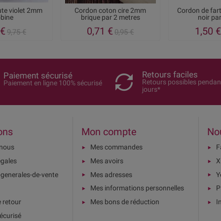
ute violet 2mm
Cordon coton cire 2mm
Cordon de far
bine
brique par 2 metres
noir par
 €
0,71 €
1,50 €
9,75 €
0,95 €
Retours faciles
Paiement sécurisé
Retours possibles pendan
Paiement en ligne 100% sécurisé
jours*
ons
Mon compte
No
-nous
Mes commandes
F
égales
Mes avoirs
X
-generales-de-vente
Mes adresses
Y
Mes informations personnelles
P
e retour
Mes bons de réduction
I
écurisé