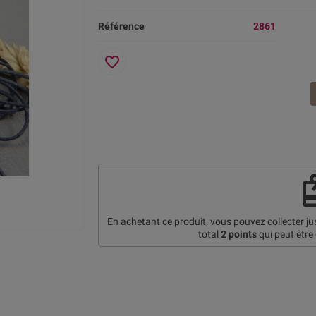
Référence
2861
favorite_border
re
En achetant ce produit, vous pouvez collecter j
total
2
points
qui peut être