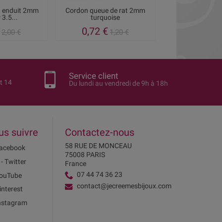
t enduit 2mm
Cordon queue de rat 2mm
Cordon de fart 
 3.5...
turquoise
saumon par 
0,72 €
1,50 €
2,00 €
1,20 €
2
Service client
t 14
Du lundi au vendredi de 9h à 18h
us suivre
Contactez-nous
58 RUE DE MONCEAU
acebook
75008 PARIS
 - Twitter
France
07 44 74 36 23
ouTube
contact@jecreemesbijoux.com
interest
nstagram