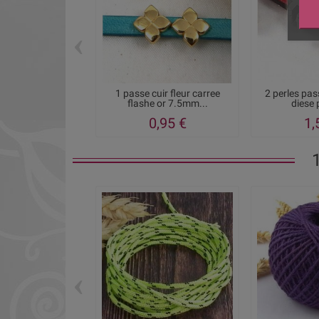
‹
1 passe cuir fleur carree
2 perles pa
flashe or 7.5mm...
diese 
0,95 €
1,
‹