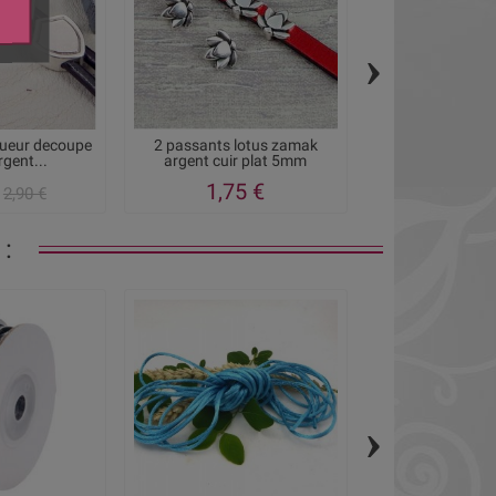
›
queur decoupe
2 passants lotus zamak
2 passe-cuir re
rgent...
argent cuir plat 5mm
avec anne
1,75 €
1,20
2,90 €
:
›