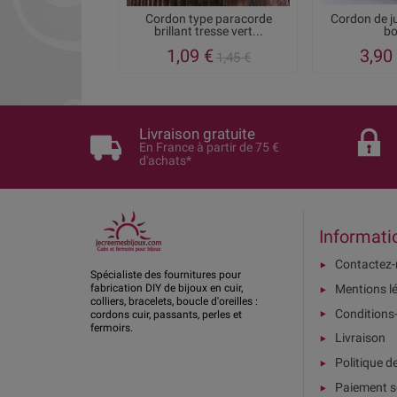
Cordon type paracorde
Cordon de j
brillant tresse vert...
bo
1,09 €
3,90
1,45 €
Livraison gratuite
En France à partir de 75 €
d'achats*
Informati
Contactez
Spécialiste des fournitures pour
Mentions l
fabrication DIY de bijoux en cuir,
colliers, bracelets, boucle d'oreilles :
Conditions
cordons cuir, passants, perles et
fermoirs.
Livraison
Politique d
Paiement s