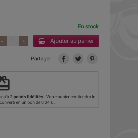
En stock
Ajouter au panier
Partager
deem
usqu'à
2
points fidélités
. Votre panier contiendra le
 converti en un bon de
0,04 €
.