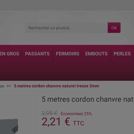
OK
 EN GROS
PASSANTS
FERMOIRS
EMBOUTS
PERLES
oux
5 metres cordon chanvre naturel tresse 2mm
5 metres cordon chanvre nat
2,95 €
Économisez 25%
2,21 €
TTC