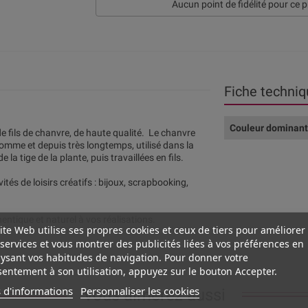
Aucun point de fidélité pour ce p
Fiche techniq
Couleur dominan
e fils de chanvre, de haute qualité. Le chanvre
omme et depuis très longtemps, utilisé dans la
la tige de la plante, puis travaillées en fils.
ités de loisirs créatifs : bijoux, scrapbooking,
ntique et naturel à vos réalisations.
ite Web utilise ses propres cookies et ceux de tiers pour améliorer
services et vous montrer des publicités liées à vos préférences en
ysant vos habitudes de navigation. Pour donner votre
entement à son utilisation, appuyez sur le bouton Accepter.
 d'informations
Personnaliser les cookies
Vous aimerez aussi