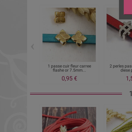
‹
1 passe cuir fleur carree
2 perles pa
flashe or 7.5mm...
diese 
0,95 €
1,