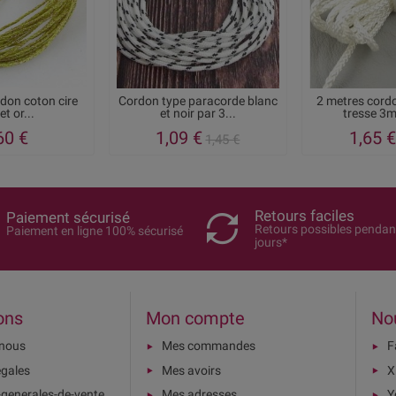
don coton cire
Cordon type paracorde blanc
2 metres cord
et or...
et noir par 3...
tresse 3m
60 €
1,09 €
1,65 €
1,45 €
Retours faciles
Paiement sécurisé
Retours possibles pendan
Paiement en ligne 100% sécurisé
jours*
ons
Mon compte
No
-nous
Mes commandes
F
égales
Mes avoirs
X
-generales-de-vente
Mes adresses
Y