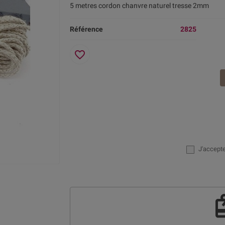
5 metres cordon chanvre naturel tresse 2mm
Référence
2825
favorite_border
J'accept
re