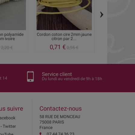
›
on polyamide
Cordon coton cire 2mm jaune
Cordon coton
m ivoire
citron par 2...
brique par 2
0,71 €
0,71 €
2,20 €
0,95 €
0
Service client
t 14
Du lundi au vendredi de 9h à 18h
us suivre
Contactez-nous
58 RUE DE MONCEAU
acebook
75008 PARIS
 - Twitter
France
07 44 74 36 23
ouTube