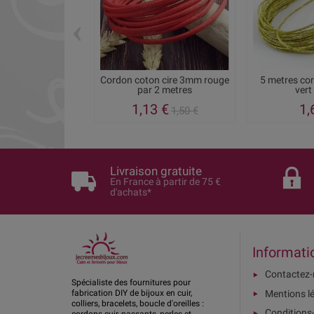
‹
Cordon coton cire 3mm rouge
5 metres cor
par 2 metres
vert 
1,13 €
1,
1,50 €
Livraison gratuite
En France à partir de 75 €
d'achats*
Informati
Contactez
Spécialiste des fournitures pour
Mentions l
fabrication DIY de bijoux en cuir,
colliers, bracelets, boucle d'oreilles :
Conditions
cordons cuir, passants, perles et