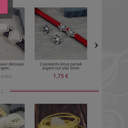
›
queur decoupe
2 passants lotus zamak
2 passe-cuir re
rgent...
argent cuir plat 5mm
avec anne
1,75 €
1,20
2,90 €
: