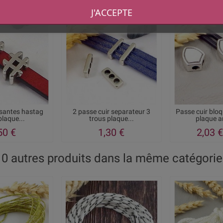
J'ACCEPTE
ssantes hastag
2 passe cuir separateur 3
Passe cuir blo
plaque...
trous plaque...
plaque a
50 €
1,30 €
2,03 €
10 autres produits dans la même catégorie 