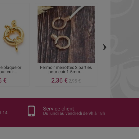
›
e plaque or
Fermoir menottes 2 parties
Fermoir menott
r cuir...
pour cuir 1.5mm...
rhodie pour 
5 €
2,36 €
5,10
2,95 €
Service client
t 14
Du lundi au vendredi de 9h à 18h