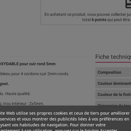
re
En achetant ce produit, vous pouvez collecter j
total
6
points
qui peut être
Fiche techniq
INOXYDABLE pour cuir rond 5mm
Composition
oubleou pour 4 cordons cuir 2mm ronds.
Couleur dominan
gnet.
du. Haute qualité.
Couleur de la fini
 trou intérieur : 2x5mm.
Dimension du tro
intérieur
ite Web utilise ses propres cookies et ceux de tiers pour améliorer
rmoir.
services et vous montrer des publicités liées à vos préférences en
outique. N'hesitez pas m interroger si vous
ysant vos habitudes de navigation. Pour donner votre
 ferai le n ecessaire pour vous le trouver chez un
entement à son utilisation, appuyez sur le bouton Accepter.