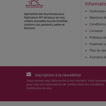
Informati
Contactez
Spécialiste des fournitures pour
Mentions l
fabrication DIY de bijoux en cuir,
colliers, bracelets, boucle d'oreilles :
Conditions
cordons cuir, passants, perles et
fermoirs.
Livraison
Politique d
Paiement s
Plan du sit
A propos d
Inscription à la newsletter
Vous pouvez vous désinscrire à tout moment. Vous trouver
pour cela nos informations de contact dans les conditions
d'utilisation du site.