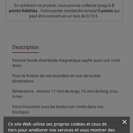
En achetant ce produit, vous pouvez collecter jusqu'à
5
points fidélités
. Votre panier contiendra le total
5
points
qui
peut être converti en un bon de
0,10 €
.
Description
Fermoir boule shamballa magnetique saphir pour cuir rond
4mm
Pour la finition de vos bracelets en cuir de toutes
dimensions.
Dimensions . environ 11 mm de large, 16 mm de long, trou.
4 mm
Vous trouverez tous les lacets cuir ronds dans ma
boutique.
N'hésitez pas m interroger si vous souhaitez un fermoir qui
Ce site Web utilise ses propres cookies et ceux de
n existe pas en boutique, je ferai le n ecessaire pour vous le
tiers pour améliorer nos services et vous montrer des
trouver chez un de mes fournisseurs.