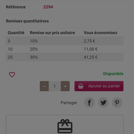
Référence
2294
Remises quantitatives
Quantité
Remise sur prix unitaire
Vous économisez
5
10%
2,75 €
10
20%
11,00 €
25
30%
41,25 €
favorite_border
Disponible
Ajouter au panier
Partager
redeem