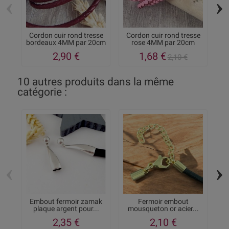
‹
›
Cordon cuir rond tresse
Cordon cuir rond tresse
C
bordeaux 4MM par 20cm
rose 4MM par 20cm
f
2,90 €
1,68 €
2,10 €
10 autres produits dans la même
catégorie :
‹
›
Embout fermoir zamak
Fermoir embout
plaque argent pour...
mousqueton or acier...
a
2,35 €
2,10 €