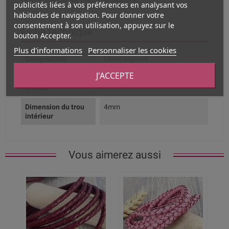
publicités liées à vos préférences en analysant vos
habitudes de navigation. Pour donner votre
consentement à son utilisation, appuyez sur le
Fiche technique
bouton Accepter.
Plus d'informations
Personnaliser les cookies
Composition
Métal argenté
J'ACCEPTE
Couleur de la
Argent
finition
Dimension du trou
4mm
intérieur
Vous aimerez aussi