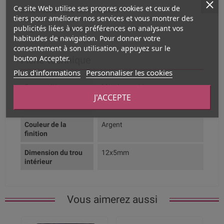
Ce site Web utilise ses propres cookies et ceux de
Dimensions : 45 x 12mm x 5mm
tiers pour améliorer nos services et vous montrer des
Intérieur : 10x4mm
publicités liées à vos préférences en analysant vos
Origine Chine, sans nickel et sans cadmium
habitudes de navigation. Pour donner votre
consentement à son utilisation, appuyez sur le
bouton Accepter.
Fiche technique
Plus d'informations
Personnaliser les cookies
Composition
Métal argenté
J'ACCEPTE
Couleur dominante
Argent
Couleur de la
Argent
finition
Dimension du trou
12x5mm
intérieur
Vous aimerez aussi