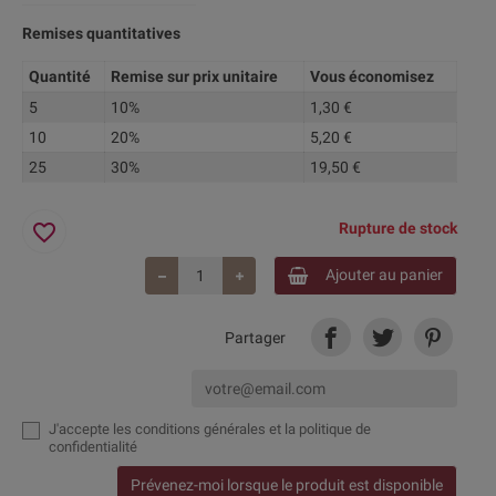
Remises quantitatives
Quantité
Remise sur prix unitaire
Vous économisez
5
10%
1,30 €
10
20%
5,20 €
25
30%
19,50 €
favorite_border
Rupture de stock
Ajouter au panier
Partager
J'accepte
les conditions générales et la politique de
confidentialité
Prévenez-moi lorsque le produit est disponible